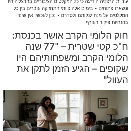
עיריית הרצליה הודיעה כי כל המקלטים הציבוריים בהרצליה היו
ונשארו פתוחים • בימים אלה צוותי התחזוקה עוברים בין כל
המקלטים על מנת לנקותם ולסדרם • נכון לעכשיו אין שינוי
בהנחיות פיקוד העורף
חוק הלומי הקרב אושר בכנסת:
ח"כ קטי שטרית – "77 שנה
הלומי הקרב ומשפחותיהם היו
שקופים – הגיע הזמן לתקן את
העוול"