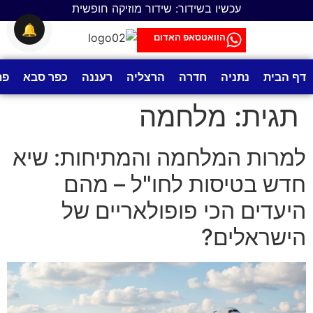
לתוכן
עכשיו בשידור: שידור מוזיקה חופשית
🔔
הוואטסאפ האדום
דף הבית
נתניה
חדרה
הרצליה
רעננה
כפר סבא
פת
תגית:
מלחמה
למרות המלחמה והמתיחות: שיא
חדש בטיסות לחו"ל – מהם
היעדים הכי פופולאריים של
הישראלים?