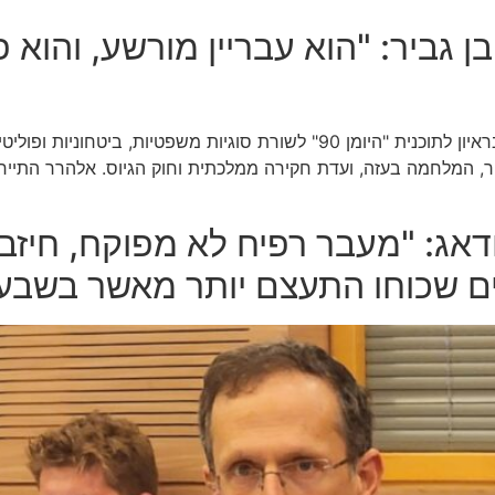
 גביר: "הוא עבריין מורשע, והוא פ
חברת הכנסת קארין אלהרר מ"יש עתיד" מתייחסת בראיון לתוכנית "היומן 90" ל
 המלחמה בעזה, ועדת חקירה ממלכתית וחוק הגיוס. אלהרר התייחסה
ודאג: "מעבר רפיח לא מפוקח, חיזב
 שכוחו התעצם יותר מאשר בשבע