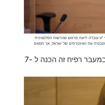
ם הרשות הפלסטינית, ואמרה כי "זו עובדה ידועה מראש שהרשות הפלסטינית
שמבטיח את האינטרסים של ישראל, אך חמאס
ח"כ יוליה מלינובסקי: "כולנו משלמים מס חמאס, מה שראיתי במעבר רפיח זה הכנה ל -7