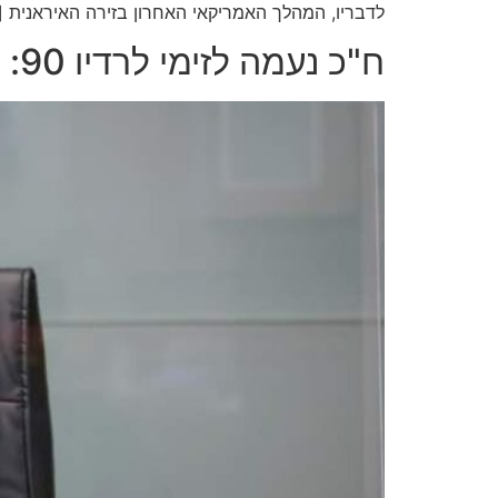
לדבריו, המהלך האמריקאי האחרון בזירה האיראנית [
ח"כ נעמה לזימי לרדיו 90: "חמאס משתקמים, ועדת חקירה ממלכתית חייבת לקום"