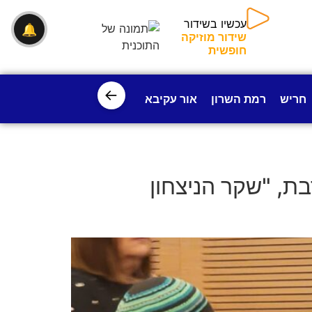
עכשיו בשידור
🔔
שידור מוזיקה
חופשית
←
חריש
רמת השרון
אור עקיבא
פרדס חנה
ישובי עמק חפ
ת, "שקר הניצחון