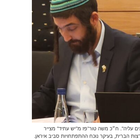
ים עליה". ח״כ משה טור־פז מ"יש עתיד" מצייר
ות הברית, בעיקר נוכח ההתפתחויות סביב איראן.