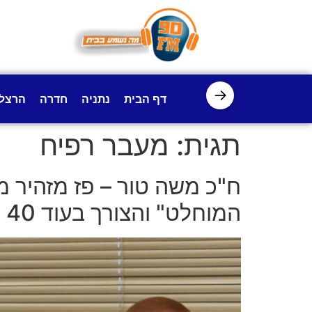
לתוכן
→
דף הבית
נתניה
חדרה
הרצל
תגית:
מעבר רפיח
ח"כ משה טור – פז מזהיר 
המוחלט" והצורך בעוד 40 גדודים בצה"ל