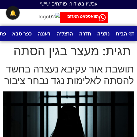
לתוכן
עכשיו בשידור: פותחים שישי
🔔
הוואטסאפ האדום
דף הבית
נתניה
חדרה
הרצליה
רעננה
כפר סבא
פתח
תגית:
מעצר בגין הסתה
תושבת אור עקיבא נעצרה בחשד
להסתה לאלימות נגד נבחר ציבור