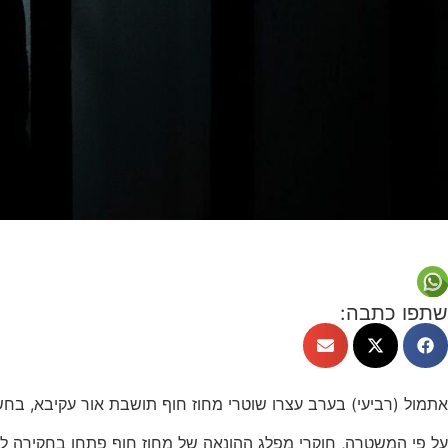
שתפו כתבה:
אתמול (רביעי) בערב עצרו שוטרי מחוז חוף תושבת אור עקיבא, בח
על פי המשטרה, חוקרי מפלג ההונאה של מחוז חוף פתחו בחקירה ל