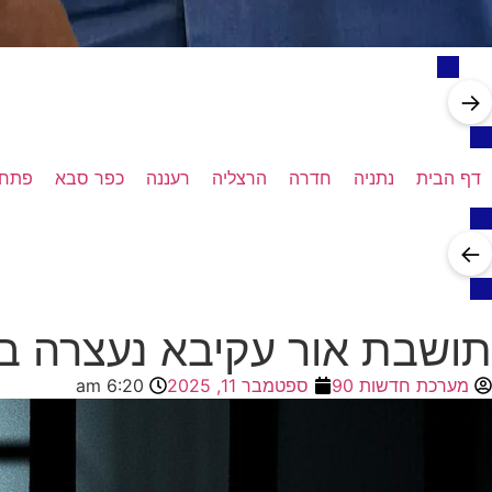
→
דף הבית
נתניה
חדרה
הרצליה
רעננה
כפר סבא
פתח 
←
תושבת אור עקיבא נעצרה ב
מערכת חדשות 90
ספטמבר 11, 2025
6:20 am