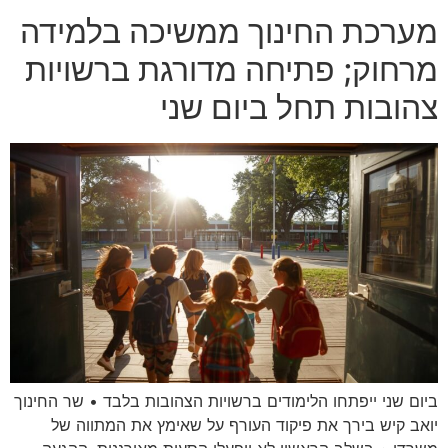
מערכת החינוך ממשיכה בלמידה
מרחוק; פתיחה מדורגת ברשויות
צהובות תחל ביום שני
ביום שני ייפתחו הלימודים ברשויות הצהובות בלבד • שר החינוך
יואב קיש בירך את פיקוד העורף על שאימץ את המתווה של