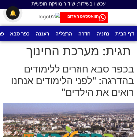
לתוכן
עכשיו בשידור: שידור מוזיקה חופשית
🔔
הוואטסאפ האדום
דף הבית
נתניה
חדרה
הרצליה
רעננה
כפר סבא
פת
תגית:
מערכת החינוך
בכפר סבא חוזרים ללימודים
בהדרגה: "לפני הלימודים אנחנו
רואים את הילדים"