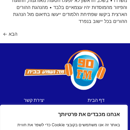
משרדו • בשלב הראשון לא יופעלו הסעות מאורגנות, ההגעה
והפיזור מהמוסדות יהיו עצמאיים בלבד • מהנהגת ההורים
הארצית ביקשו שפתיחת הלמודים ייעשו בתיאום מול הנהגת
ההורים בכל יישוב בנפרד
הבא
←
דף הבית
יצירת קשר
חדשות
תקנון אתר
אנחנו מכבדים את פרטיותך
ספורט
מדיניות פרטיות
תכניות
הצהרת נגישות
באתר זה אנו משתמשים בקובצי Cookie כדי לשפר את חווית