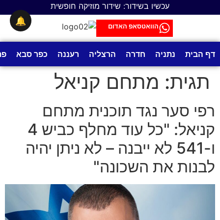
לתוכן
עכשיו בשידור: שידור מוזיקה חופשית
🔔
הוואטסאפ האדום
דף הבית
נתניה
חדרה
הרצליה
רעננה
כפר סבא
פת
תגית:
מתחם קניאל
רפי סער נגד תוכנית מתחם
קניאל: "כל עוד מחלף כביש 4
ו-541 לא ייבנה – לא ניתן יהיה
לבנות את השכונה"