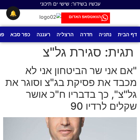
לתוכן
עכשיו בשידור: שישי ים תיכוני
🔔
הוואטסאפ האדום
דף הבית
נתניה
חדרה
הרצליה
רעננה
כפר סבא
פת
תגית:
סגירת גל"צ
"אם אני שר הביטחון אני לא
מכבד את פסיקת בג"צ וסוגר את
גל"צ", כך בדבריו ח"כ אושר
שקלים לרדיו 90