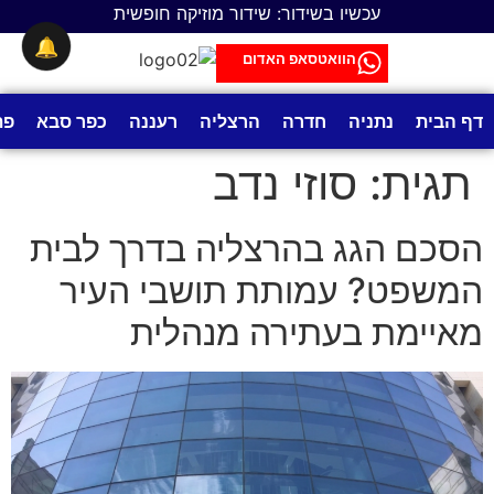
לתוכן
עכשיו בשידור: שידור מוזיקה חופשית
🔔
הוואטסאפ האדום
דף הבית
נתניה
חדרה
הרצליה
רעננה
כפר סבא
פת
תגית:
סוזי נדב
הסכם הגג בהרצליה בדרך לבית
המשפט? עמותת תושבי העיר
מאיימת בעתירה מנהלית