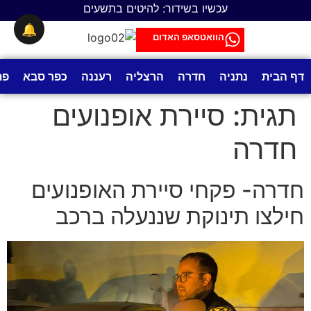
לתוכן
עכשיו בשידור: להיטים בתשעים
🔔
הוואטסאפ האדום
דף הבית
נתניה
חדרה
הרצליה
רעננה
כפר סבא
פת
תגית:
סיירת אופנועים
חדרה
חדרה- פקחי סיירת האופנועים
חילצו תינוקת שננעלה ברכב