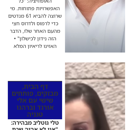
האופוזיציה: "כל
האפשרויות פתוחות. מי
שרוצה להביא 61 מנדטים
כדי לרמוס ולדרוס חצי
מהעם האחר שלו, הדבר
הזה נידון לכישלון" •
האזינו לריאיון המלא
כותרות החדשות
מהרדיו
דף הבית
,
מבזקים
,
פותחים
שישי עם אלי
אורגד וברהנו
טגניה
טלי גוטליב מבהירה:
"אני לא אהיה שרת