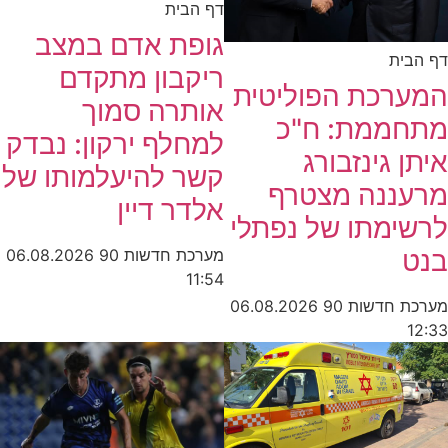
דף הבית
גופת אדם במצב
דף הבית
ריקבון מתקדם
המערכת הפוליטית
אותרה סמוך
מתחממת: ח"כ
למחלף ירקון: נבדק
איתן גינזבורג
קשר להיעלמותו של
מרעננה מצטרף
אלדר דיין
לרשימתו של נפתלי
בנט
מערכת חדשות 90
06.08.2026
11:54
מערכת חדשות 90
06.08.2026
12:33