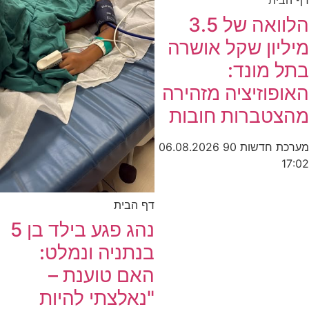
דף הבית
הלוואה של 3.5
מיליון שקל אושרה
בתל מונד:
האופוזיציה מזהירה
מהצטברות חובות
מערכת חדשות 90
06.08.2026
17:02
דף הבית
נהג פגע בילד בן 5
בנתניה ונמלט:
האם טוענת –
"נאלצתי להיות