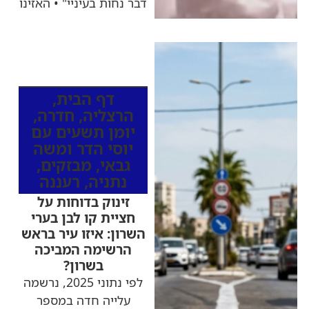
דבר נחות בעיניי" • האזינו
כותרות החדשות
מהרדיו
דף הבית
,
הרצליה
,
חדרה
,
יומן תשעים עם
יוסי הדר ומשה
גבאי
,
מבזקים
,
נתניה
,
רעננה
זינוק בדוחות על
חציית קו לבן בערי
השרון: איזו עיר בראש
הרשימה המביכה
בשרון?
לפי נתוני 2025, נרשמה
עלייה חדה במספר