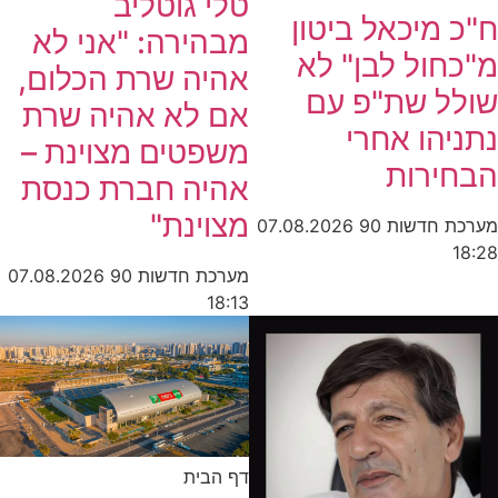
טלי גוטליב
ח"כ מיכאל ביטון
מבהירה: "אני לא
מ"כחול לבן" לא
אהיה שרת הכלום,
שולל שת"פ עם
אם לא אהיה שרת
נתניהו אחרי
משפטים מצוינת –
הבחירות
אהיה חברת כנסת
מצוינת"
מערכת חדשות 90
07.08.2026
18:28
מערכת חדשות 90
07.08.2026
18:13
דף הבית