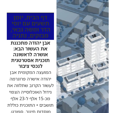
כותרות החדשות
מהרדיו
דף הבית
,
יומן
תשעים עם יוסי
הדר ומשה גבאי
,
מבזקים
,
נתניה
אבן יהודה מתכננת
את העשור הבא:
אושרה לראשונה
תוכנית אסטרטגית
לנכסי ציבור
המועצה המקומית אבן
יהודה אישרה פרוגרמה
לעשור הקרוב שתלווה את
גידול האוכלוסייה הצפוי
מכ-15 אלף ל-23 אלף
תושבים • התוכנית כוללת
מוסדות חינוך, ספורט,