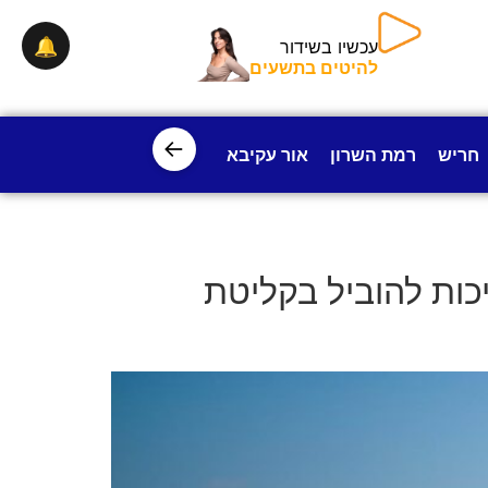
🔔
עכשיו בשידור
להיטים בתשעים
←
חריש
רמת השרון
אור עקיבא
פרדס חנה
ישובי עמק חפ
משיכות להוביל בקליטת