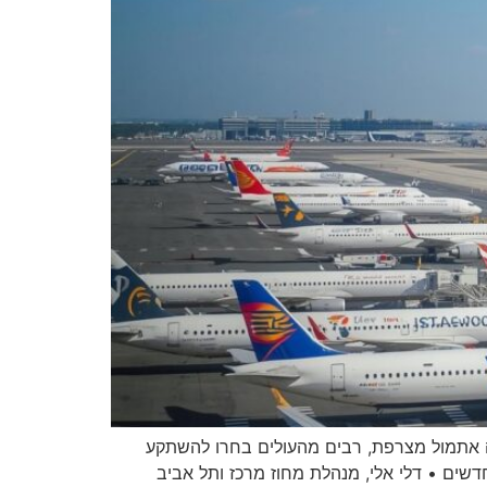
נקלטו • בטיסה אתמול מצרפת, רבים מהעולים בחרו להשתקע
נוספות בשרון שבלטו הן: הרצליה עם יותר מ־300 עולים חדשים ופתח תקווה עם כ-300 עולים חדשים • דלי אלי, מנהלת מחוז מרכז ותל אביב