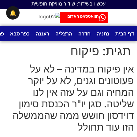
לתוכן
עכשיו בשידור: שידור מוזיקה חופשית
🔔
הוואטסאפ האדום
דף הבית
נתניה
חדרה
הרצליה
רעננה
כפר סבא
פת
תגית:
פיקוח
אין פיקוח במדינה – לא על
פעוטונים וגנים, לא על יוקר
המחיה וגם על עזה אין לנו
שליטה. סגן יו"ר הכנסת סימון
דוידסון חושש ממה שהממשלה
הזו עוד תחולל