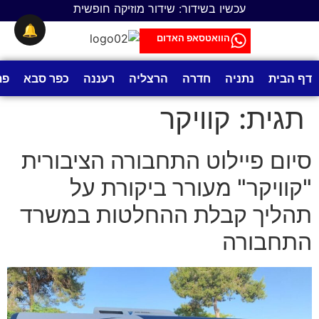
לתוכן
עכשיו בשידור: שידור מוזיקה חופשית
🔔
הוואטסאפ האדום
דף הבית
נתניה
חדרה
הרצליה
רעננה
כפר סבא
פת
תגית:
קוויקר
סיום פיילוט התחבורה הציבורית
"קוויקר" מעורר ביקורת על
תהליך קבלת ההחלטות במשרד
התחבורה