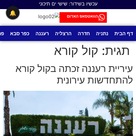
לתוכן
עכשיו בשידור: שישי ים תיכוני
🔔
הוואטסאפ האדום
דף הבית
נתניה
חדרה
הרצליה
רעננה
כפר סבא
פת
תגית:
קול קורא
עיריית רעננה זכתה בקול קורא
להתחדשות עירונית