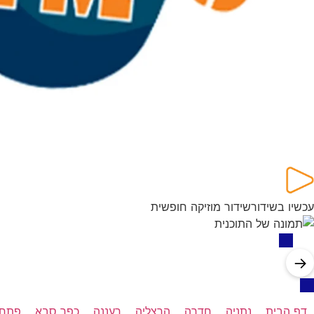
עכשיו בשידור
שידור מוזיקה חופשית
→
דף הבית
נתניה
חדרה
הרצליה
רעננה
כפר סבא
פתח 