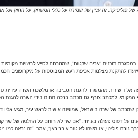
א של פוליטיקה. זה עניין של שמירה על כללי המשחק, על החוק ועל אמו
במסגרת תוכנית “ערים שקטות”, שמטרתה לסייע לרשויות מקומיות 
ה לרשות סיוע תקציבי של כ־750 אלף שקלים, שיועדו להתקנת מצלמות אכיפת רעש המבוססו
שמית על הזכייה לא הגיעה אליו ישירות מהמשרד להגנת הסביבה או מלשכת השר
ף המקומי. למכתב צורף גם מכתב ברכה חתום בידי השרה להגנת הסב
כן שמכתב של שרה בישראל, שמופנה אישית לראש עיר, מגיע אליו דר
ם על דפוס פעולה בעייתי. “אם שר לא חותם על החלטה של שר קוד
 גורם פוליטי, אז משהו לא טוב עובר כאן”, אמר. “זה נראה כמו ניסיו