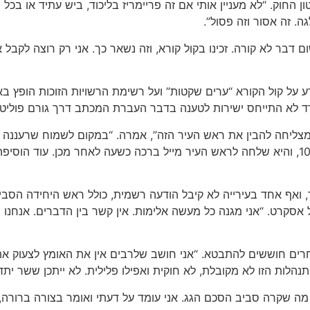
 החוק. “לא מעניין אותי אם זה פריימריז בליכוד, ביש עתיד או בכל
. זה אסור וזה פסול”.
ום דבר לא קורה. זכינו בקול קורא, וזה נשאר כך. אני רק רוצה ל
ל קול הקורא “ערים שקטות” ועל רשימת הרשויות הזוכות הופץ באו
רד לא התייחס ישירות לטענה בדבר העברת המכתב דרך גורם פוליטי
צליחה להבין את ראש העיר הזה”, אמרה. “במקום לשמוח שרעננה 
והתגוננות”. לדבריה, הודעה רשמית ממשרד השרה יצאה בשעה 10:34, והיא שלחה לראש העיר מייל בר
, ואף אחד בעירייה לא קיבל הודעה רשמית, כולל ראש היחידה הסבי
 אסקרט. “אני מגנה כל מעשה אלימות. אין קשר בין הדברים. אנחנו
רים חוששים להתבטא. “אני חושב שלרבים אין את האומץ לצעוק את מ
נהלות הזו לא מקובלת, לא חוקית ואפילו פלילית. לא ייתכן ששר יתדר
 מה שקרה סביב הסכם הגג. אני עומד על דעתי ואומר בצורה ברורה,