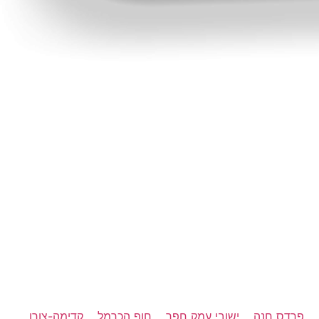
פרדס חנה
ישובי עמק חפר
חוף הכרמל
קדימה-צורן