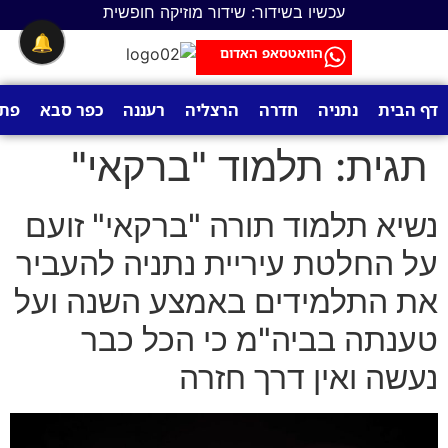
לתוכן
עכשיו בשידור: שידור מוזיקה חופשית
🔔
הוואטסאפ האדום
דף הבית
נתניה
חדרה
הרצליה
רעננה
כפר סבא
פתח
תגית:
תלמוד "ברקאי"
נשיא תלמוד תורה "ברקאי" זועם
על החלטת עיריית נתניה להעביר
את התלמידים באמצע השנה ועל
טענתה בביה"מ כי הכל כבר
נעשה ואין דרך חזרה