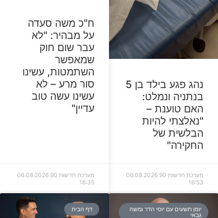
ח"כ משה סעדה
על מבהיר: "לא
עבר שום חוק
שמאפשר
השתמטות, עשינו
סור מרע – לא
נהג פגע בילד בן 5
עשינו עשה טוב
בנתניה ונמלט:
עדיין"
האם טוענת –
"נאלצתי להיות
הבלשית של
החקירה"
מערכת חדשות 90
06.08.2026
מערכת חדשות 90
06.08.2026
16:35
16:53
יומן תשעים עם יוסי הדר ומשה
דף הבית
גבאי