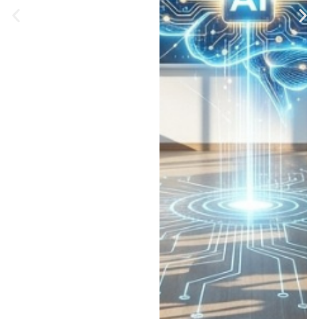
פלטפורמה ללימוד בינה
מלאכותית לתלמידים:
"אני זוכר את הברק
בעיניים שהיה לבן שלי.
הוא אמר לי: 'אבא, אני
רוצה כזה גם'. ופה הבנתי
את הגשר שאני צריך
לבנות בין עולם הילדים
לבין הטכנולוגיה
המדהימה הזאת" • המיזם
נבחר להשתלב בתוכנית
720 של משרד החינוך
והמשרד לחדשנות, מדע
וטכנולוגיה ויופעל תחילה
כפיילוט בכ-15 רשויות,
ובהן: נתניה, כפר סבא,
פתח תקווה, חריש ועמק