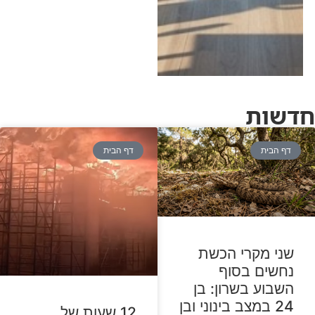
חפר • האזינו לריאיון
המלא עם מוטי מלכה,
מפתח המיזם, ב"יומן
תשעים"
חדשות
דף הבית
דף הבית
שני מקרי הכשת
נחשים בסוף
השבוע בשרון: בן
24 במצב בינוני ובן
12 שעות של