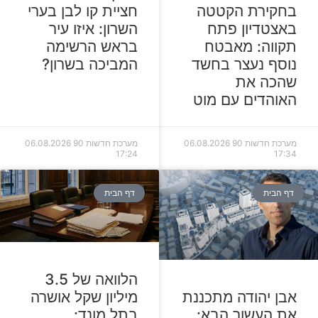
בחקירת הקטטה
חציית קו לבן בערי
באצטדיון פתח
השרון: איזו עיר
תקווה: מאבטח
בראש הרשימה
נוסף נעצר בחשד
המביכה בשרון?
שהכה את
האוהדים עם מוט
מערכת חדשות 90
06.08.2026
מערכת חדשות 90
06.08.2026
17:24
17:34
דף הבית
דף הבית
הלוואה של 3.5
מיליון שקל אושרה
אבן יהודה מתכננת
בתל מונד:
את העשור הבא: