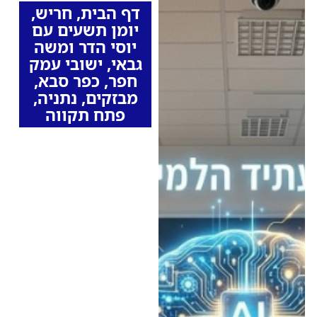
דף הבית
,
חריש
,
יומן תשעים עם
יוסי הדר ומשה
גבאי
,
ישובי עמק
חפר
,
כפר סבא
,
מבזקים
,
נתניה
,
פתח תקווה
מילואימניק מנתניה
פיתח מיזם בינה
מלאכותית שנבחר
להשתלב בתוכנית
הלאומית של משרד
החינוך
במהלך חופשה קצרה
משירות המילואים, בזמן
שסייע לבנו להתכונן
למבחן באמצעות AI,
חשב תושב נתניה לפתח