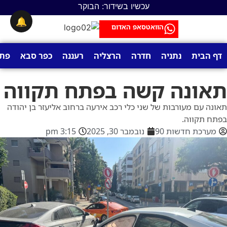
עכשיו בשידור: הבוקר
🔔
הוואטסאפ האדום
דף הבית
נתניה
חדרה
הרצליה
רעננה
כפר סבא
פתח
תאונה קשה בפתח תקווה
תאונה עם מעורבות של שני כלי רכב אירעה ברחוב אליעזר בן יהודה
בפתח תקווה.
מערכת חדשות 90
נובמבר 30, 2025
3:15 pm