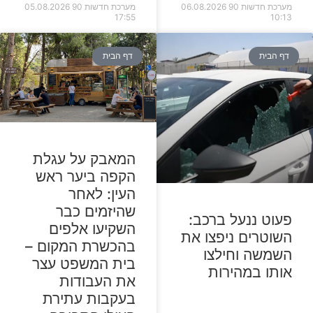
מערכת חדשות 90
06.08.2026
מערכת חדשות 90
05.08.2026
17:55
10:13
דף הבית
דף הבית
המאבק על עגלת
הקפה ביער ראש
העין: לאחר
שהיזמים כבר
פעוט ננעל ברכב:
השקיעו אלפים
השוטרים ניפצו את
בהכשרת המקום –
השמשה וחילצו
בית המשפט עצר
אותו במהירות
את העבודות
בעקבות עתירת