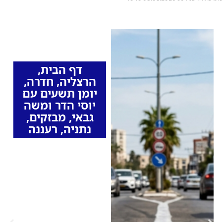
כותרות החדשות
מהרדיו
דף הבית
,
הרצליה
,
חדרה
,
יומן תשעים עם
יוסי הדר ומשה
גבאי
,
מבזקים
,
נתניה
,
רעננה
זינוק בדוחות על
חציית קו לבן בערי
השרון: איזו עיר בראש
הרשימה המביכה
בשרון?
לפי נתוני 2025, נרשמה
עלייה חדה במספר