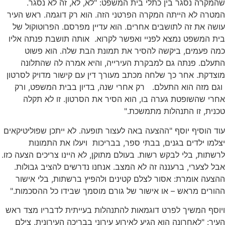
שהמקרה נסגר בין כתלי בית המשפט: "לא, לא, זה לא נסגר.
המטרה לא הייתה המקרה הפרטני הזה. הוא רק דוגמה. ראש העיר
עושה את זה לתושבים אחרים. הוא עדיין מפרסם. הפרוטוקול של
בית המשפט נמצא לפניי ואפשר לקרוא. אותה תושבת פנתה אליו
כמה פעמים, ביקשה להסיר את תמונת הבת שלה. הוא פשוט
התעלם. פנתה גם למבקרת העירייה, והיא אמרה לה שהתלונה
מוצדקת. אחר כך שלחה מכתב מעורך דין עם קישור מדויק לסרטון
וגם מזה הוא התעלם. רק אחרי שנה, בדיון בבית המשפט, ורק
אחרי שהשופטת גערה בו, הוא הסיר את הסרטון. זו לא תקלה
טכנית, זו התנהלות מתמשכת."
עוד הוסיף יוסף "ההצעה באה לעצור תופעה. לא ייתכן שפוליטיקאים
יצלמו ילדים בגנים, בבתי ספר, בבריכות ויעלו את התמונות
לרשתות, בלי לבקש רשות. בעולם מתוקן, לא היינו צריכים הצעה כזו.
אבל לצערי, ברעננה זה לא המצב. אנחנו נדרשים להציב גבולות.
ההצעה אומרת: אסור לצלם קטינים ולהפיץ ברשתות, בלי אישור
ההורים מראש – או אישור של גורם מוסמך שבידו כל ההסכמות."
ויוסף המשיך לפרט דוגמאות להתנהלות בעייתית לדבריו מצד ראש
העיר: "לאחרונה הוא הגיע לאירוע עירוני בבריכה העירונית. צילם