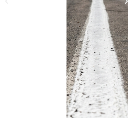
הדוחות על חציית קו
הפרדה רצוף בתוך הערים
• באזור השרון ניצבת
רעננה בראש הרשימה עם
580 דוחות, אחריה חדרה
עם 500 והרצליה עם 369
• לעומתן, בנתניה נרשמו
השנה 103 דוחות בלבד •
בעמותת "אור ירוק"
מעריכים כי מדובר
בהגברת האכיפה
ומזהירים: "הסיכוי לשרוד
תאונה כזאת הרבה יותר
נמוך" • האזינו לדברים
ב"יומן תשעים"