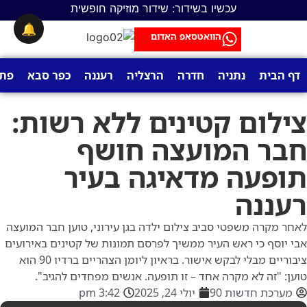
עכשיו בשידור: שידור מוזיקה חופשית
🔔
הוואטסאפ האדום
דף הבית
נתניה
חדרה
הרצליה
רעננה
כפר סבא
פתח
צילום קטינים ללא רשות:
חבר המועצה חושף
תופעה מדאיגה בעיר
רעננה
לאחר מקרה משפטי סביב צילום ילדה בגן עירוני, טוען חבר המועצה
אבי יוסף כי ראש העיר ממשיך לפרסם תמונות של קטינים באירועים
ציבוריים מבלי לבקש אישור. בראיון ליומן הצהריים ברדיו 90 הוא
טוען: "זה לא מקרה אחד – זו תופעה. אנשים מפחדים להגיב".
מערכת חדשות 90
יולי 24, 2025
3:42 pm