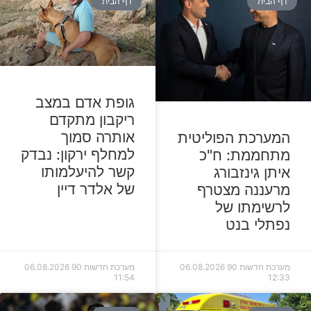
דף הבית
דף הבית
גופת אדם במצב
ריקבון מתקדם
אותרה סמוך
המערכת הפוליטית
למחלף ירקון: נבדק
מתחממת: ח"כ
קשר להיעלמותו
איתן גינזבורג
של אלדר דיין
מרעננה מצטרף
לרשימתו של
נפתלי בנט
מערכת חדשות 90
06.08.2026
מערכת חדשות 90
06.08.2026
11:54
12:33