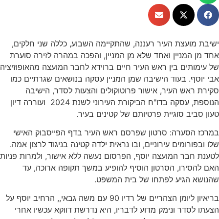
ישיבת מועצת העיר רעננה, שהתקיימה השבוע, כללה שני חלקים,
אחד מן המניין ואחד שלא מן המניין, והפכה במהרה לזירה סוערת
של עימותים בין ראש העיר חיים ברוידא לחבר המועצה מהאופוזיציה
אבי יוסף. בעוד הישיבה שמן המניין עסקה בנושאים שגרתיים כמו
סקירת ראש העיר, אישור פרוטוקולים והצעות לסדר, הישיבה
הנוספת, עסקה בדו"ח הביקורת העירוני לשנת 2024 ועוררה דיון
טעון סביב סוגיית פרטיותם של קטינים בעיר.
במרכז הסערה: סרטון שפרסם ראש העיר בדף הפייסבוק האישי
שלו ובפורומים עירוניים, ובו נראית ילדה קטינה בניגוד לרצון אמה.
לטענת חבר המועצה יוסף, הפרסום נעשה ללא אישור, ולמרות פניות
האם להסירו, הסרטון הוסיף להופיע במשך תקופה ארוכה, עד
שהנושא הגיע לפתחו של בית המשפט.
בריאיון ליומן הצהריים של רדיו 90 עם משה גבאי,, הרחיב יוסף על
הצעתו לסדר ונימק מדוע לדבריו, היא נדרשת דווקא עכשיו אחרי