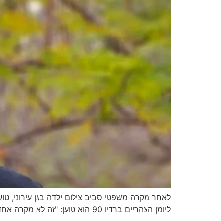
לאחר מקרה משפטי סביב צילום ילדה בגן עירוני, טוע
ליומן הצהריים ברדיו 90 הוא טוען: "זה לא מקרה אחד – זו תופעה. אנשים מפחדים להגיב".