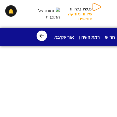
🔔
עכשיו בשידור
שידור מוזיקה חופשית
←
חריש
רמת השרון
אור עקיבא
פרדס חנה
ישובי עמק חפ