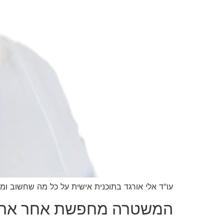
עו"ד אלי אורגד בתוכנית אישית על כל מה שחשוב ומענ
המשטרה מחפשת אחר ארכאן חאלד בן 27 החשוד במעורב