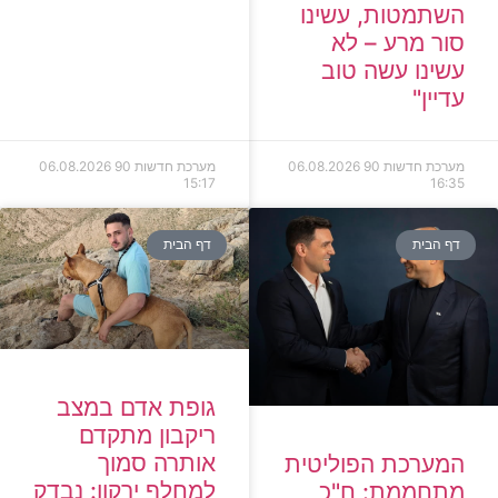
השתמטות, עשינו
סור מרע – לא
עשינו עשה טוב
עדיין"
מערכת חדשות 90
06.08.2026
מערכת חדשות 90
06.08.2026
15:17
16:35
דף הבית
דף הבית
גופת אדם במצב
ריקבון מתקדם
אותרה סמוך
המערכת הפוליטית
למחלף ירקון: נבדק
מתחממת: ח"כ