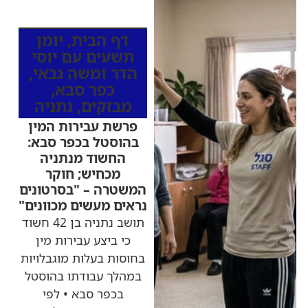
מהרדיו
דף הבית
,
יומן
תשעים עם יוסי
הדר ומשה גבאי
,
כפר סבא
,
מבזקים
,
נתניה
פרשת עבירות המין
בהוסטל בכפר סבא:
החשוד מנתניה
מכחיש; חוקר
המשטרה – "בסרטונים
נראים מעשים מכוונים"
תושב נתניה בן 42 חשוד
כי ביצע עבירות מין
בחוסות בעלות מוגבלויות
במהלך עבודתו בהוסטל
בכפר סבא • לפי