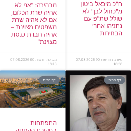
ח"כ מיכאל ביטון
מבהירה: "אני לא
מ"כחול לבן" לא
אהיה שרת הכלום,
שולל שת"פ עם
אם לא אהיה שרת
נתניהו אחרי
משפטים מצוינת –
הבחירות
אהיה חברת כנסת
מצוינת"
מערכת חדשות 90
07.08.2026
מערכת חדשות 90
07.08.2026
18:13
18:28
דף הבית
דף הבית
התפתחות
בחקירת הקטטה