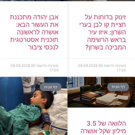
זינוק בדוחות על
אבן יהודה מתכננת
חציית קו לבן בערי
את העשור הבא:
השרון: איזו עיר
אושרה לראשונה
בראש הרשימה
תוכנית אסטרטגית
המביכה בשרון?
לנכסי ציבור
מערכת חדשות 90
06.08.2026
מערכת חדשות 90
06.08.2026
17:09
17:24
דף הבית
דף הבית
הלוואה של 3.5
מיליון שקל אושרה