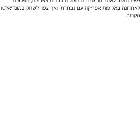
פאיז נחשב לאחד הכישרונות העולים בדרום אפריקה, הוא זכה
לאחרונה באליפות אפריקה עם נבחרתו ואף צפוי לשחק במונדיאלטו
הקרוב.