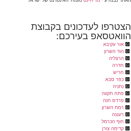
האתר נבנה ע"י
מדיה-נט
מומחי האינטרנט של ישראל
הצטרפו לעדכונים בקבוצת
הוואטסאפ בעירכם:
אור עקיבא
הוד השרון
הרצליה
חדרה
חריש
כפר סבא
נתניה
פתח תקווה
פרדס חנה
רמת השרון
רעננה
חוף הכרמל
קדימה צורן