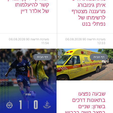
קשר להיעלמותו
איתן גינזבורג
של אלדר דיין
מרעננה מצטרף
לרשימתו של
נפתלי בנט
מערכת חדשות 90
06.08.2026
מערכת חדשות 90
06.08.2026
11:54
12:33
דף הבית
דף הבית
שבעה נפצעו
בתאונות דרכים
בשרון: שניים
במצב קשה בכביש