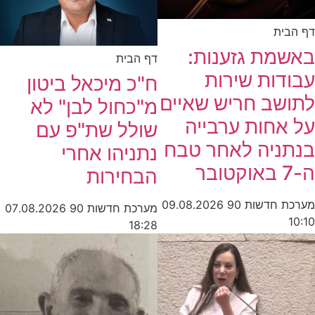
דף הבית
באשמת גזענות:
דף הבית
עבודות שירות
ח"כ מיכאל ביטון
לתושב חריש שאיים
מ"כחול לבן" לא
על אחות ערבייה
שולל שת"פ עם
בנתניה לאחר טבח
נתניהו אחרי
ה-7 באוקטובר
הבחירות
מערכת חדשות 90
09.08.2026
מערכת חדשות 90
07.08.2026
10:10
18:28