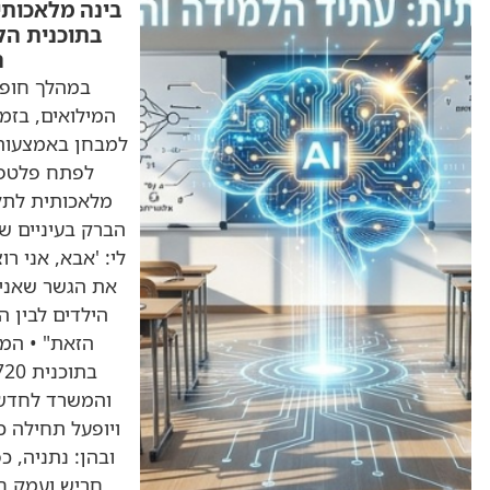
בינה מלאכות
בתוכנית הל
ה
במהלך חופ
המילואים, בזמן
לפתח פלטפו
מלאכותית לתלמ
הברק בעיניים שה
לי: 'אבא, אני רו
את הגשר שאני צ
הילדים לבין ה
הזאת" • המ
והמשרד לחדשנו
ובהן: נתניה, כ
חריש ועמק חפ