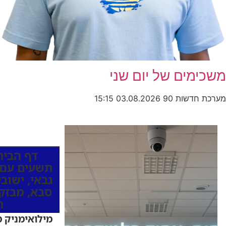
משכימים של יום שני
מערכת חדשות 90
03.08.2026
15:15
כותרות החדש
דף הבית
תשעים עם 
גבאי
,
ישובי
סבא
,
מבזק
ת
מילואימניק 