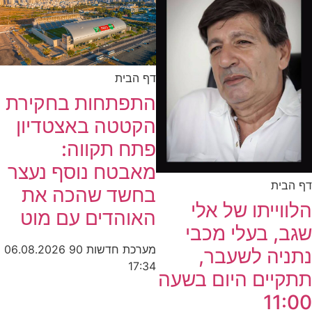
דף הבית
התפתחות בחקירת
הקטטה באצטדיון
פתח תקווה:
מאבטח נוסף נעצר
דף הבית
בחשד שהכה את
הלווייתו של אלי
האוהדים עם מוט
שגב, בעלי מכבי
מערכת חדשות 90
06.08.2026
נתניה לשעבר,
17:34
תתקיים היום בשעה
11:00