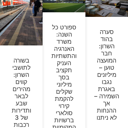
ספורט כל
סערה
השנה:
בהוד
משרד
השרון:
האנרגיה
חבר
והתשתיות
המועצה
בשורה
העניק
טוען –
לתושבי
תקציב
מיליונים
השרון:
בסך
נגבו
קווים
מיליוני
באגרת
מהירים
שקלים
השמירה –
לבאר
להקמת
אך
שבע
קירוי
ההנחות
ותדירות
סולארי
לא ניתנו
של 3
ברשויות
רכבות
המקומיות