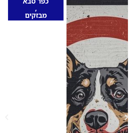
כפר סבא
,
מבזקים
הכלבת מתקרבת
למרכז: זינוק של מאות
אחוזים במקרים
בישראל – "ברגע
שמופיעים תסמינים
הסיכוי למוות הוא
100%"
נתוני משרד הבריאות
מצביעים על עלייה חדה
במקרי כלבת בבעלי חיים
בישראל, כולל באזור
השרון: כפר יונה, כוכב
יאיר-צור יגאל, כפר סבא,
הוד השרון וקיבוץ מצר •
הווטרינר ד"ר ריאד בדראן