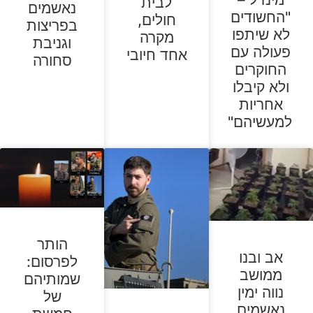
לבית
נאשמים
"החשודים
חולים,
בפריצות
לא שיתפו
מקרה
וגניבת
פעולה עם
אחד חיובי
סחורה
החוקרים
ולא קיבלו
אחריות
למעשיהם"
הותר
אב ובנו
לפרסום:
ממושב
שמותיהם
נווה ימין
של
נאשמים