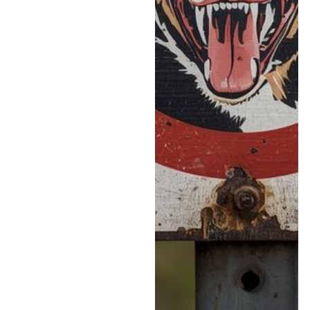
מזהיר: לא להתקרב לחיות
בר, לא להאכיל תנים, ויש
סכנה גם בהאכלת
חתולים: "הנגיף שנמצא
בתוך הרוק, הוא יכול
לחדור דרך העור הפצוע
עד שהוא מגיע למוח וככה
מתפתחת המחלה. אז
מתחילים להופיע
התסמינים, וברגע
שמופיעים - אז הסיכוי
למוות הוא 100%" •
במקרה של נשיכה יש
לשטוף את המקום היטב
במשך כ-10 עד 15 דקות,
לחטא ולפנות בהקדם
לקבלת טיפול רפואי •
האזינו לריאיון המלא