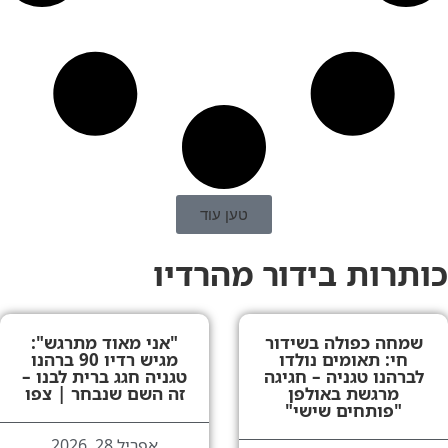
טען עוד
כותרות בידור מהרדיו
שמחה כפולה בשידור
"אני מאוד מתרגש":
חי: תאומים נולדו
מגיש רדיו 90 ברהנו
לברהנו טגניה – חגיגה
טגניה חגג ברית לבנו –
מרגשת באולפן
זה השם שנבחר | צפו
"פותחים שישי"
אפריל 28, 2026