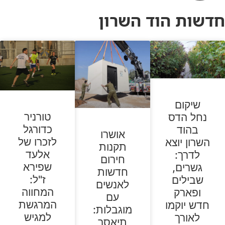
חדשות הוד השרון
שיקום
טורניר
נחל הדס
כדורגל
בהוד
אושרו
לזכרו של
השרון יוצא
תקנות
אלעד
לדרך:
חירום
שפירא
גשרים,
חדשות
ז"ל:
שבילים
לאנשים
המחווה
ופארק
עם
המרגשת
חדש יוקמו
מוגבלות:
למגיש
לאורך
תיאסר