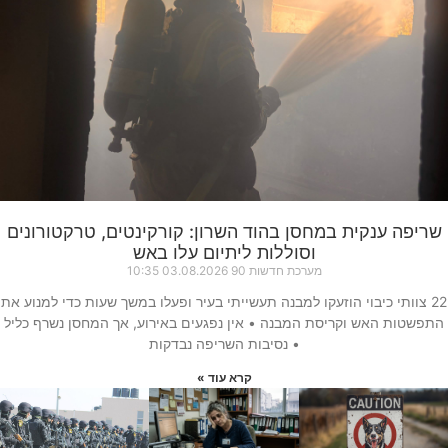
שריפה ענקית במחסן בהוד השרון: קורקינטים, טרקטורונים
וסוללות ליתיום עלו באש
מערכת חדשות 90
03.08.2026
10:35
22 צוותי כיבוי הוזעקו למבנה תעשייתי בעיר ופעלו במשך שעות כדי למנוע את
התפשטות האש וקריסת המבנה • אין נפגעים באירוע, אך המחסן נשרף כליל
• נסיבות השריפה נבדקות
קרא עוד »