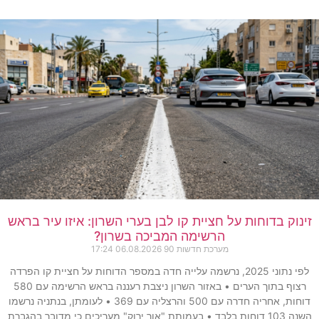
זינוק בדוחות על חציית קו לבן בערי השרון: איזו עיר בראש
הרשימה המביכה בשרון?
מערכת חדשות 90
06.08.2026
17:24
לפי נתוני 2025, נרשמה עלייה חדה במספר הדוחות על חציית קו הפרדה
רצוף בתוך הערים • באזור השרון ניצבת רעננה בראש הרשימה עם 580
דוחות, אחריה חדרה עם 500 והרצליה עם 369 • לעומתן, בנתניה נרשמו
השנה 103 דוחות בלבד • בעמותת "אור ירוק" מעריכים כי מדובר בהגברת