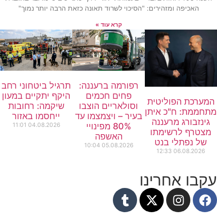
האכיפה ומזהירים: "הסיכוי לשרוד תאונה כזאת הרבה יותר נמוך"
קרא עוד »
רפורמה ברעננה:
תרגיל ביטחוני רחב
פחים חכמים
היקף יתקיים במעון
המערכת הפוליטית
וסולאריים הוצבו
שיקמה: רחובות
מתחממת: ח"כ איתן
בעיר – ויצמצמו עד
ייחסמו באזור
גינזבורג מרעננה
80% מפינויי
04.08.2026
11:01
מצטרף לרשימתו
האשפה
של נפתלי בנט
10:04
05.08.2026
12:33
06.08.2026
עקבו אחרינו