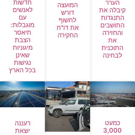
חדשות
הערר
המועצה
לאנשים
קיבלה את
דורש
עם
התנגדות
לחשוף
מוגבלות:
התושבים
את דו"ח
תיאסר
והחזירה
החקירה
הצבת
את
מיגוניות
התוכנית
שאינן
לבחינה
נגישות
בכל הארץ
כמעט
רעננה
3,000
יוצאת