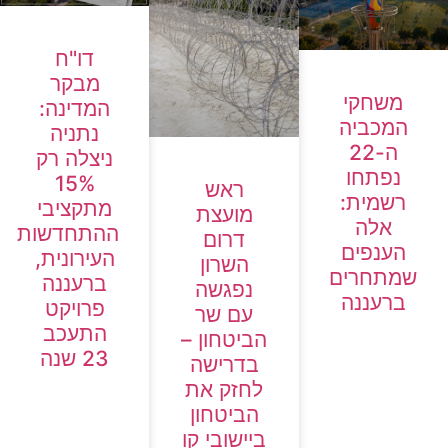
דו"ח
מבקר
משחקי
המדינה:
המכביה
נתניה
ה-22
ניצלה רק
נפתחו
15%
ראש
רשמית:
מתקציבי
מועצת
אלה
ההתחדשות
דרום
הענפים
העירונית,
השרון
שמתחרים
ברעננה
נפגשה
ברעננה
פרויקט
עם שר
התעכב
הביטחון –
23 שנה
בדרישה
לחזק את
הביטחון
ביישובי קו