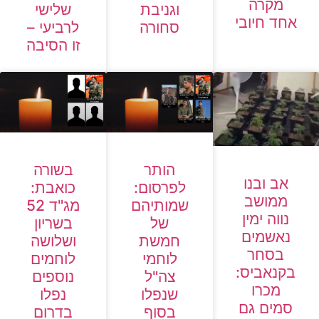
מקרה
וגניבת
שלישי
אחד חיובי
סחורה
לרביעי –
זו הסיבה
בשורה
הותר
אב ובנו
כואבת:
לפרסום:
ממושב
מג"ד 52
שמותיהם
נווה ימין
בשריון
של
נאשמים
ושלושה
חמשת
בסחר
לוחמים
לוחמי
בקנאביס:
נוספים
צה"ל
מכרו
נפלו
שנפלו
סמים גם
בדרום
בסוף