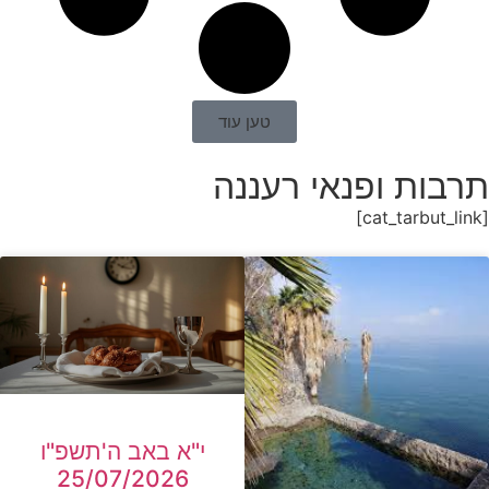
טען עוד
תרבות ופנאי רעננה
[cat_tarbut_link]
י"א באב ה'תשפ"ו
25/07/2026