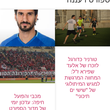
טורניר כדורגל
לזכרו של אלעד
שפירא ז"ל:
המחווה המרגשת
למגיש המיתולוגי
של "שישי ים
תיכוני"
מכבי והפועל
חיפה: עדכון יומי
של מדור הספורט