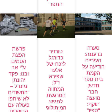
התפר
סערה
פרשת
טורניר
ברעננה:
הפצת
כדורגל
העירייה
הסמים
לזכרו של
הודיעה על
ע"י אב
אלעד
הקמת
ובנו: פקד
שפירא
בית ספר
יהונתן
ז"ל:
חדש;
מינדל –
המחווה
חבר
"החשודים
המרגשת
מועצה
לא שיתפו
למגיש
תוקף:
פעולה עם
המיתולוגי
"ספין"
החוקרים