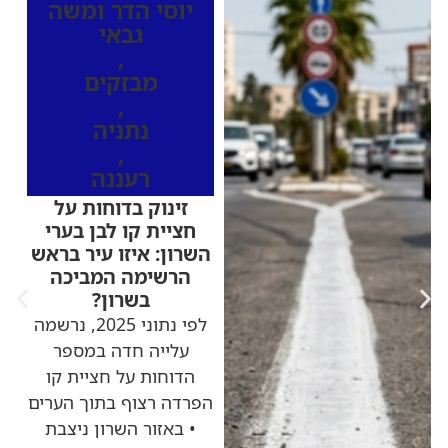
יוסי הדר ומשה
גבאי
,
מבזקים
,
נתניה
,
רעננה
זינוק בדוחות על
חציית קו לבן בערי
השרון: איזו עיר בראש
הרשימה המביכה
בשרון?
לפי נתוני 2025, נרשמה
עלייה חדה במספר
הדוחות על חציית קו
הפרדה רצוף בתוך הערים
• באזור השרון ניצבת