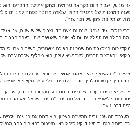
י מגיש, ויעבור היום בקריאה טרומית, מתקן את שני הדברים. הוא 
ה המרכזית של מתנגדי החוק, שלפיה מדובר בפתח למינויים פוליטיים,
י. יש תקופת צינון של חצי שנה”.
או חברי כנסת ויגידו שחצי שנה זה מעט מדי וצריך שלוש שנים, אני 
ה מחובר להוויה הפוליטית. זה לא אומר שאנשים שהיו בעבר חברים במפ
קדי כוח במסגרת מה שמכונה הפיכה משטרית, השיב בוארון כי מדוב
ריקאי. “בארצות הברית, כשהנשיא עולה, הוא מחליף שכבה עבה של אל
ועיות. “זה לגיטימי שאני אמנה אנשים שמזוהים עם ערכי המחנה הלאו
תירה בין מקצועיות לבין הזדהות ערכית. “בלי אנשי מקצוע אי אפשר לה
טוי פומבי לאופייה היהודי של המדינה. “מדינת ישראל היא מדינת הל
יה דרכי נועם”.
ערכת המשפט ובית המשפט העליון. הוא דחה את הטענה שלפיה אי כי
ה ביותר בזכויות היא דווקא סיכול רצון הציבור. “הציבור בחר ממשל