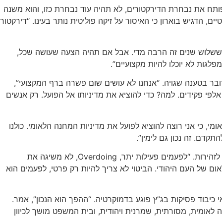
פותח את נבחרת הדירקטורים, לא תהיה עוד נבחרת כזו, והוא משנה
 הדגיש בוארון כי האיסור על זיקה פוליטית נותר בעינו. “דירקטור
אגיד ששלוש שנים זה הרבה מדי. אבל אם תהיה הצעה שעושה שכל,
לגות לא יוכלו להיות מקצועיים”.
ר בטענה שגויה. “אנחנו לא עושים שום פשרה ברף המקצועי”,
פי פקידים. למה? כדי להוציא את מדיניותו אל הפועל. רק אנשים
מי, כי אני רוצה להוציא לפועל את מדיניות המחנה הלאומי. כולנו
תקדם. זה נכון גם לימין”.
בהמשך השיחה התייחס בוארון גם לגל החקיקה הרחב ולחוקים נוספים שמעוררים ביקורת ציבורית, ובהם חוק המזוזות. לדבריו, יש מקום לזהירות. “לפעמים פעילות יתר, Overdoing, לא משיגה את
אום של העם היהודי. הביטוי לא צריך להיות רק פרטי, לפעמים הוא
בוד פסיקות בג”ץ פוגע בדמוקרטיה. “ההפך הוא הנכון”, אמר.
ה לאומית, מסורתית, שמרנית ויהודית, ובית המשפט מושך לכיוון