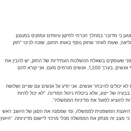
 כי מדובר במהלך הכרחי לתיקון עיוותים עמוקים במנגנון
אה, שעות לאחר שחוק נוסף באותו תחום, שזכה לכינוי “חוק
לפני שעוסקים בשאלת ההשלכות העתידיות של החוק, יש להבין את
הכשלים במצב הקיים. “במצב הקיים יש שני כשלים מרכזיים”, הסביר. “יש נבחרת של דירקטורים שהקים יאיר לפיד, ובה יושבים מעל אלף אנשים, בערך 1,200, אנשים מורמים מעם. אני קורא להם
א יכולים להיבחר אנשים. אני יודע על אנשים עם שניים ושלושה
יה של ייצוג, אלא ביכולת ניהול המדינה. “לא יכול להיות
 להוציא לפועל את מדיניות הממשלה”.
 זו היועצת המשפטית לממשלה, ומי שממנה את הסגן של היושב ראש
 כי מצב זה מנתק את הממשלה מכלי מרכזי ליישום מדיניותה. “היועץ