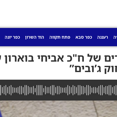
ה
רעננה
כפר סבא
פתח תקווה
הוד השרון
כפר יונה
ים של ח"כ אביחי בוארון 
ק ג’ובים”