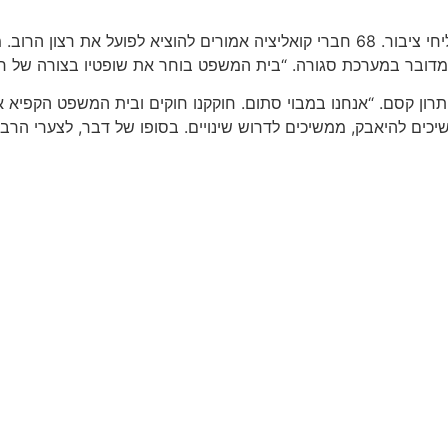
בוארון טען כי בית המשפט פוגע ביכולת הממשלה למשול. “אנחנו שליחי ציבור. 68 חברי קוא
י מדובר במערכת סגורה. “בית המשפט בוחר את שופטיו בצורה של ח
 פתרון קסם. “אנחנו במבוי סתום. חוקקנו חוקים ובית המשפט הקפ
שיכים להיאבק, ממשיכים לדרוש שינויים. בסופו של דבר, לצערי הרב