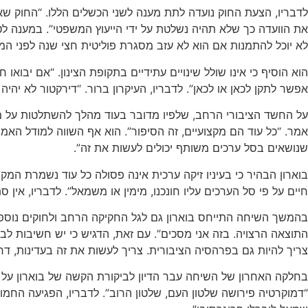
לדבריו, הצעת החוק נועדה לתת מענה לשני הכשלים הללו. “החוק שאנ
את הוועדה כך שלא תהיה נשלטת על ידי הייעוץ המשפטי”. במענה לטענ
לא יוכל להתמנות אם הוא לא עזב מסגרת פוליטית חצי שנה לפני המינו
הוא הוסיף כי אינו שולל שינויים עתידיים בתקופת הצינון. “אם יבו
אפשר לתקן לכאן או לכאן”. לדבריו, העיקרון ברור. “דירקטור לא יהי
על החשד הציבורי הרחב, שלפיו מדובר בעוד מהלך להשתלטות על מו
אמר. “כל עוד הם מקצועיים, זה הסיפור”. הוא אף השווה למודל האמ
שנושאים בסל ערכים משותף יכולים לעשות את זה”.
בוארון הבהיר כי בעיניו זיקה ערכית אינה פסולה כל עוד נשמרת המקצ
חיים על פי סל הערכים עליו חונכנו, מימין או משמאל”. לדבריו, אין ס
התוצאה הרצויה. בזה אני מסכים”. עם זאת, הדגיש כי יש חשיבות לבי
צריך להיות גם בפרהסיה הציבורית. צריך לעשות את זה בעדינות, דרכ
בחלקה האחרון של השיחה עבר הדיון לביקורת הקשה של בוארון על מ
“דמוקרטיה פירושה שלטון העם, שלטון הרוב”. לדבריו, הפגיעה החמור