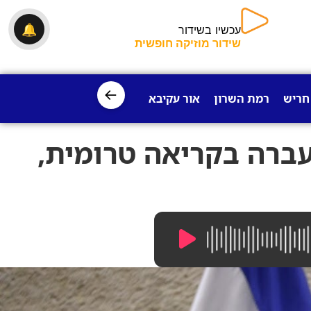
עכשיו בשידור
🔔
שידור מוזיקה
חופשית
←
חריש
רמת השרון
אור עקיבא
פרדס חנה
ישובי עמק חפר
עברה בקריאה טרומית,
15:57
/
0:00