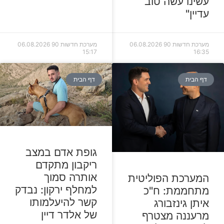
עשינו עשה טוב
עדיין"
מערכת חדשות 90
06.08.2026
מערכת חדשות 90
06.08.2026
15:17
16:35
דף הבית
דף הבית
גופת אדם במצב
ריקבון מתקדם
אותרה סמוך
המערכת הפוליטית
למחלף ירקון: נבדק
מתחממת: ח"כ
קשר להיעלמותו
איתן גינזבורג
של אלדר דיין
מרעננה מצטרף