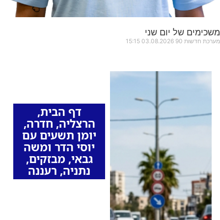
משכימים של יום שני
מערכת חדשות 90
03.08.2026
15:15
כותרות החדשות
מהרדיו
דף הבית
,
הרצליה
,
חדרה
,
יומן תשעים עם
יוסי הדר ומשה
גבאי
,
מבזקים
,
נתניה
,
רעננה
זינוק בדוחות על
חציית קו לבן בערי
השרון: איזו עיר בראש
הרשימה המביכה