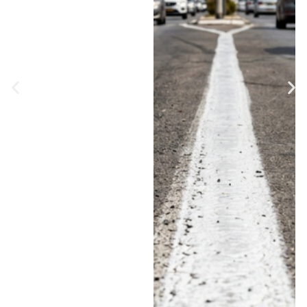
בשרון?
לפי נתוני 2025, נרשמה
עלייה חדה במספר
הדוחות על חציית קו
הפרדה רצוף בתוך הערים
• באזור השרון ניצבת
רעננה בראש הרשימה עם
580 דוחות, אחריה חדרה
עם 500 והרצליה עם 369
• לעומתן, בנתניה נרשמו
השנה 103 דוחות בלבד •
בעמותת "אור ירוק"
מעריכים כי מדובר
בהגברת האכיפה
ומזהירים: "הסיכוי לשרוד
תאונה כזאת הרבה יותר
נמוך" • האזינו לדברים