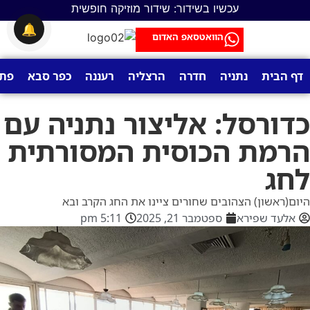
עכשיו בשידור: שידור מוזיקה חופשית
🔔
הוואטסאפ האדום
דף הבית
נתניה
חדרה
הרצליה
רעננה
כפר סבא
פתח
כדורסל: אליצור נתניה עם
הרמת הכוסית המסורתית
לחג
היום(ראשון) הצהובים שחורים ציינו את החג הקרב ובא
אלעד שפירא
ספטמבר 21, 2025
5:11 pm