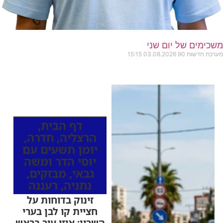
משכימים של יום שני
מערכת חדשות 90
03.08.2026
15:15
כותרות החדשות
מהרדיו
דף הבית
,
הרצליה
,
חדרה
,
יומן תשעים עם
יוסי הדר ומשה
גבאי
,
מבזקים
,
נתניה
,
רעננה
זינוק בדוחות על
חציית קו לבן בערי
השרון: איזו עיר בראש