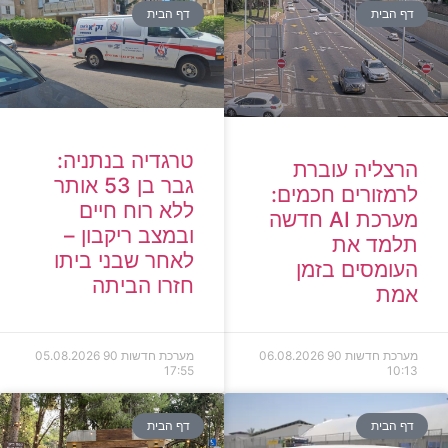
דף הבית
דף הבית
טרגדיה בנתניה:
הרצליה עוברת
גבר בן 53 אותר
לרמזורים חכמים:
ללא רוח חיים
מערכת AI חדשה
ובמצב ריקבון –
תלמד את
לאחר שבני ביתו
העומסים בזמן
חזרו הביתה
אמת
מערכת חדשות 90
06.08.2026
מערכת חדשות 90
05.08.2026
17:55
10:13
דף הבית
דף הבית