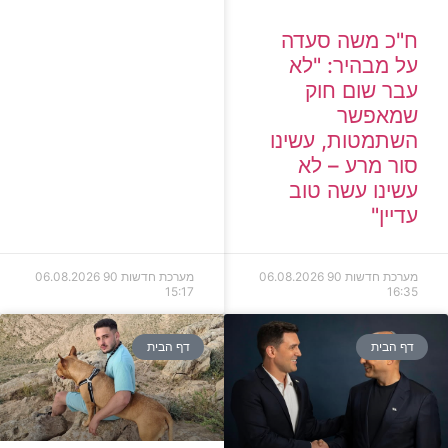
ח"כ משה סעדה
על מבהיר: "לא
עבר שום חוק
שמאפשר
השתמטות, עשינו
סור מרע – לא
עשינו עשה טוב
עדיין"
מערכת חדשות 90
06.08.2026
מערכת חדשות 90
06.08.2026
15:17
16:35
דף הבית
דף הבית