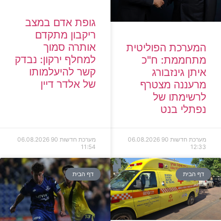
גופת אדם במצב
ריקבון מתקדם
אותרה סמוך
המערכת הפוליטית
למחלף ירקון: נבדק
מתחממת: ח"כ
קשר להיעלמותו
איתן גינזבורג
של אלדר דיין
מרעננה מצטרף
לרשימתו של
נפתלי בנט
מערכת חדשות 90
06.08.2026
מערכת חדשות 90
06.08.2026
11:54
12:33
דף הבית
דף הבית