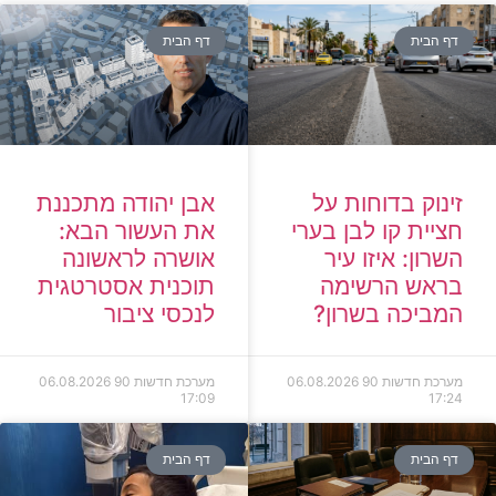
דף הבית
דף הבית
זינוק בדוחות על
אבן יהודה מתכננת
חציית קו לבן בערי
את העשור הבא:
השרון: איזו עיר
אושרה לראשונה
בראש הרשימה
תוכנית אסטרטגית
המביכה בשרון?
לנכסי ציבור
מערכת חדשות 90
06.08.2026
מערכת חדשות 90
06.08.2026
17:09
17:24
דף הבית
דף הבית