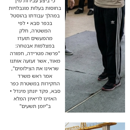
כי ביצע עבירות מין
בחוסות בעלות מוגבלויות
במהלך עבודתו בהוסטל
בכפר סבא • לפי
המשטרה, חלק
מהמעשים תועדו
במצלמות אבטחה:
"פרשה מטרידה, חמורה
מאוד, אשר זעזעה אותנו
שראינו את הצילומים",
אמר ראש משרד
החקירות במשטרת כפר
סבא, פקד יונתן מינדל •
האזינו לריאיון המלא
ב"יומן תשעים"
כותרות החדשות