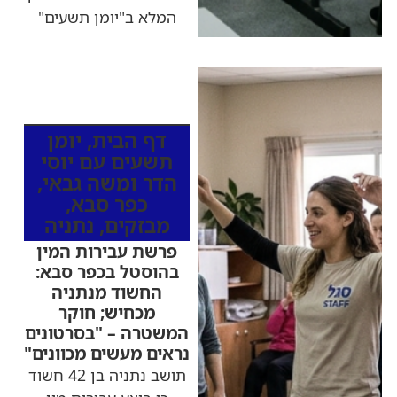
המלא ב"יומן תשעים"
כותרות החדשות
מהרדיו
דף הבית
,
יומן
תשעים עם יוסי
הדר ומשה גבאי
,
כפר סבא
,
מבזקים
,
נתניה
פרשת עבירות המין
בהוסטל בכפר סבא:
החשוד מנתניה
מכחיש; חוקר
המשטרה – "בסרטונים
נראים מעשים מכוונים"
תושב נתניה בן 42 חשוד