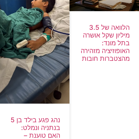
הלוואה של 3.5
מיליון שקל אושרה
בתל מונד:
האופוזיציה מזהירה
מהצטברות חובות
נהג פגע בילד בן 5
בנתניה ונמלט:
האם טוענת –