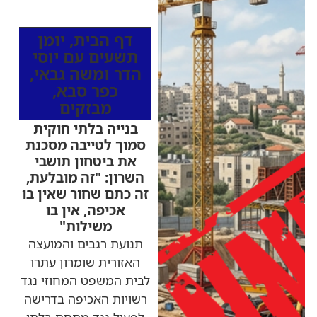
מהרדיו
דף הבית
,
יומן
תשעים עם יוסי
הדר ומשה גבאי
,
כפר סבא
,
מבזקים
בנייה בלתי חוקית
סמוך לטייבה מסכנת
את ביטחון תושבי
השרון: "זה מובלעת,
זה כתם שחור שאין בו
אכיפה, אין בו
משילות"
תנועת רגבים והמועצה
האזורית שומרון עתרו
לבית המשפט המחוזי נגד
רשויות האכיפה בדרישה
לפעול נגד מתחם בלתי