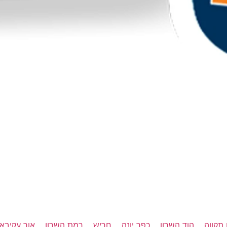
תקווה
הוד השרון
כפר יונה
חריש
רמת השרון
אור עקיבא