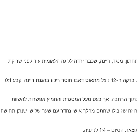
ן. מנגד, ריינה, שכבר ירדה לליגה הלאומית עוד לפני שריקת
המשחק עצמו נפתח בקצב איטי וללא קצב גבוה במיוחד, כיאה להתמודדות לפרוטוקול בלבד, אך מהר מאוד נתניה השתלטה על העניינים. בדקה ה-12 ניצל מתאוס דאבו חוסר ריכוז בהגנת ריינה וקבע 0:1
 בתוך הרחבה, אך בעט מעל המסגרת והחמיץ אפשרות להשוות.
שנייה הפערים כבר היו ברורים הרבה יותר. בדקה ה-51 הכפיל עמרי שמיר את התוצאה לאחר כדור קרן מצוין, ובדקה ה-61 היה זה עוז בילו שחתם מהלך אישי נהדר עם שער שלישי שנתן תחושה