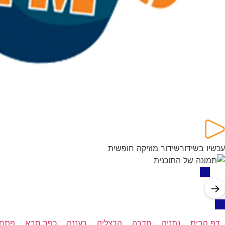
עכשיו בשידור
שידור מוזיקה חופשית
→
דף הבית
נתניה
חדרה
הרצליה
רעננה
כפר סבא
פתח 