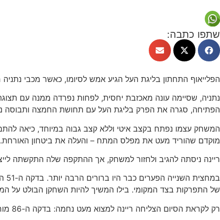
שתפו כתבה:
הפלייאוף התחתון בליגת העל הגיע אמש לסיומו, כאשר מכבי נתניה רשמה ניצחון משכנע 1:4 על
נתניה, שסיימה עונה מאכזבת יחסית, לפחות נפרדה ממנה עם תצוגה
הפתיחה, סגרה את הפרק בליגת העל עם תחושת החמצה ותבוסה נ
מוקדם שהוריד מעט את מפלס המתח – והעלה את ביטחון האורחת.
ריינה ניסתה להגיב ולחזור למשחק, אך ההתקפה שלה התקשתה לייצ
של התפרקות בצד המקומי. בילו המשיך להיות השחקן הבולט על המגרש, ובדקה ה-79 בישל למאור לוי את ה
רק לקראת הסיום הצליחה ריינה למצוא מעט נחמה: בדקה ה-86 מוחמד שכר תיקן את ההחמצה המוקדמת וכבש שער כבוד שקבע את תוצאת הסיום – 1:4 לנתניה.