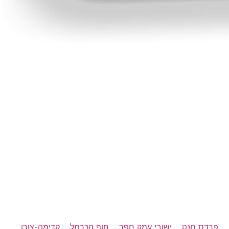
פרדס חנה
ישובי עמק חפר
חוף הכרמל
קדימה-צורן