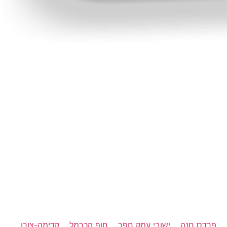
פרדס חנה
ישובי עמק חפר
חוף הכרמל
קדימה-צורן