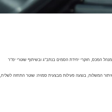
הל המכס, חוקרי יחידת הסמים בנתב"ג ובשיתוף שוטרי ימ"ר
רות אווירי ממקסיקו, דרך גרמניה לנתב"ג, נתפסה חבילה ובה כ-2.5 ק"ג קוקאין. לאחר איתור המשלוח, בוצעה פעילות מבצעית סמויה: שוטר התחזה לשליח,