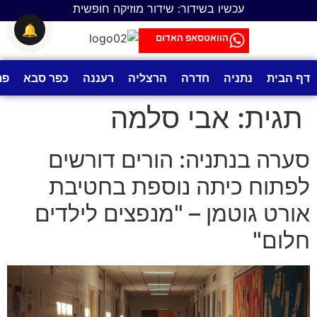
לתוכן
עכשיו בשידור: שידור מוזיקה חופשית
🔔
הוואטסאפ האדום
דף הבית
נתניה
חדרה
הרצליה
רעננה
כפר סבא
פת
תגית:
אבי סלמה
סערה בנתניה: הורים דורשים
לפתוח כיתה נוספת בחטיבת
אורט גוטמן – "מנפצים לילדים
חלום"