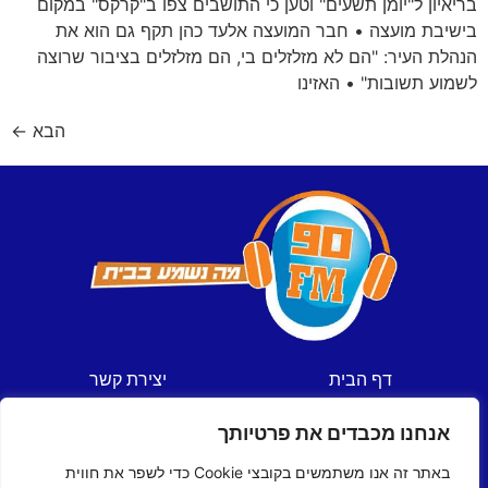
בריאיון ל"יומן תשעים" וטען כי התושבים צפו ב"קרקס" במקום
בישיבת מועצה • חבר המועצה אלעד כהן תקף גם הוא את
הנהלת העיר: "הם לא מזלזלים בי, הם מזלזלים בציבור שרוצה
לשמוע תשובות" • האזינו
הבא
←
דף הבית
יצירת קשר
חדשות
תקנון אתר
אנחנו מכבדים את פרטיותך
ספורט
מדיניות פרטיות
תכניות
הצהרת נגישות
באתר זה אנו משתמשים בקובצי Cookie כדי לשפר את חווית