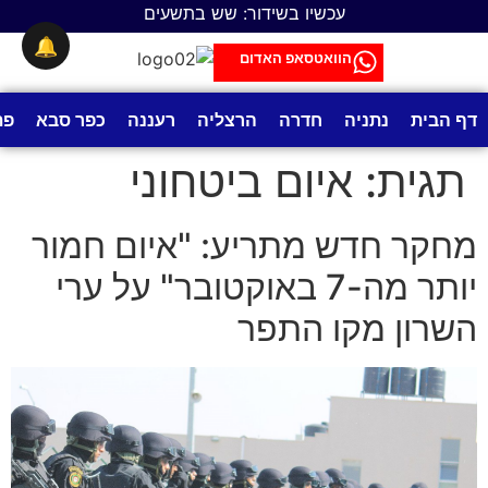
לתוכן
עכשיו בשידור: שש בתשעים
🔔
הוואטסאפ האדום
דף הבית
נתניה
חדרה
הרצליה
רעננה
כפר סבא
פת
תגית:
איום ביטחוני
מחקר חדש מתריע: "איום חמור
יותר מה-7 באוקטובר" על ערי
השרון מקו התפר