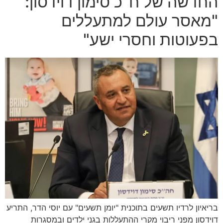
החדשה של ח"כ סימון דוידסון:
"מאסר עולם למתעללים
בפעוטות וחסרי ישע"
בריאיון לרדיו תשעים בתוכנית "יומן תשעים" עם יוסי הדר, התריע
דוידסון מפני ריבוי מקרי ההתעללות בגני ילדים ובמסגרות