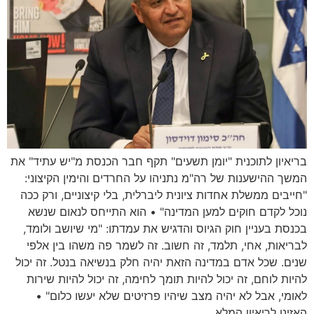
בריאיון לתוכנית "יומן תשעים" תקף חבר הכנסת מ"יש עתיד" את
המשך ההישענות של רה"מ נתניהו על החרדים והימין הקיצוני:
"חייבים ממשלת אחדות ציונית ליברלית, בלי קיצוניים, ורק ככה
נוכל לקדם חוקים למען המדינה" • הוא התייחס לנאום שנשא
בכנסת בעניין חוק הגיוס והדגיש את עמדתו: "מי שיושב ולומד,
לבריאות, אחי, תלמד, זה חשוב. זה לשמר פה משהו בין אלפי
שנים. שכל אדם במדינה הזאת יהיה חלק בנשיאה בנטל. זה יכול
להיות לוחם, זה יכול להיות תומך לחימה, זה יכול להיות שירות
לאומי, אבל לא יהיה מצב שיהיו פרזיטים שלא יעשו כלום" •
האזינו לריאיון המלא