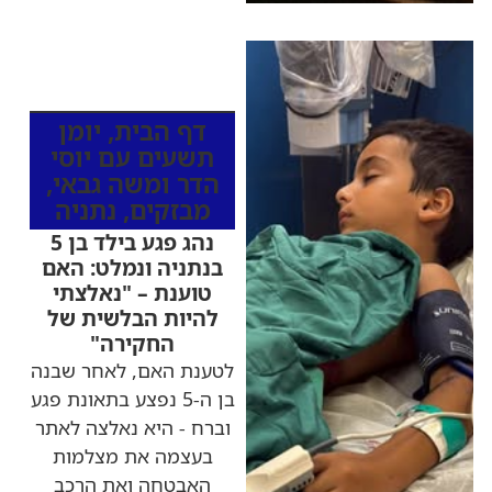
כותרות החדשות
מהרדיו
דף הבית
,
יומן
תשעים עם יוסי
הדר ומשה גבאי
,
מבזקים
,
נתניה
נהג פגע בילד בן 5
בנתניה ונמלט: האם
טוענת – "נאלצתי
להיות הבלשית של
החקירה"
לטענת האם, לאחר שבנה
בן ה-5 נפצע בתאונת פגע
וברח - היא נאלצה לאתר
בעצמה את מצלמות
האבטחה ואת הרכב