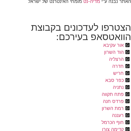
האתר נבנה ע"י
מדיה-נט
מומחי האינטרנט של ישראל
הצטרפו לעדכונים בקבוצת
הוואטסאפ בעירכם:
אור עקיבא
הוד השרון
הרצליה
חדרה
חריש
כפר סבא
נתניה
פתח תקווה
פרדס חנה
רמת השרון
רעננה
חוף הכרמל
קדימה צורן