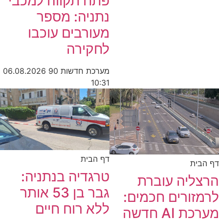
פתח תקווה למכבי
נתניה: מספר
מעורבים עוכבו
לחקירה
מערכת חדשות 90
06.08.2026
10:31
דף הבית
דף הבית
טרגדיה בנתניה:
הרצליה עוברת
גבר בן 53 אותר
לרמזורים חכמים:
ללא רוח חיים
מערכת AI חדשה