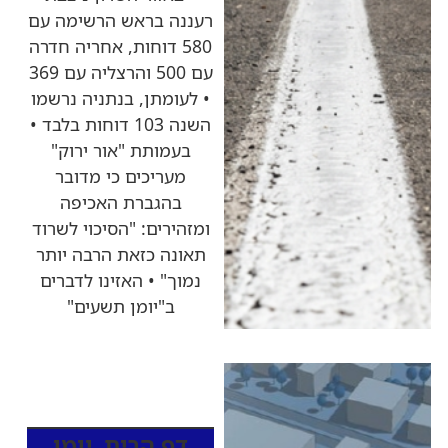
רעננה בראש הרשימה עם
580 דוחות, אחריה חדרה
עם 500 והרצליה עם 369
• לעומתן, בנתניה נרשמו
השנה 103 דוחות בלבד •
בעמותת "אור ירוק"
מעריכים כי מדובר
בהגברת האכיפה
ומזהירים: "הסיכוי לשרוד
תאונה כזאת הרבה יותר
נמוך" • האזינו לדברים
ב"יומן תשעים"
כותרות החדשות
מהרדיו
דף הבית
,
יומן