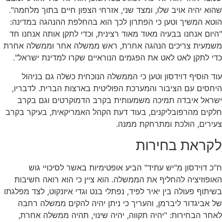
שהוא יהיה אויב שלו, ומצד שני, אזרחי הצפון חיים בתוך מלחמה".
הוטא המשיך וטען כי הפתרון לכך הוא בהחלפת ההנהגה במדינה:
"היום אנחנו בבעיה מאוד מאוד רצינית, וכדי לתקן אותה אנחנו חד
משמעית צריכים הנהגה אחרת, ראש ממשלה אחר וממשלה אחרת
כדי לתקן לאט לאט את הפגמים הנוראיים שקרו למדינת ישראל".
עוד הוסיף דוידסון וטען כי הממשלה הנוכחית כשלה גם בניהול
היחסים עם הציבור והמערכת הפוליטית בארצות הברית. לדבריו,
ישראל איבדה תמיכה משמעותית בקרב הדמוקרטים וגם בקרב
חלקים מהרפובליקנים, בעוד דעת הקהל האמריקאית, בעיקר בקרב
צעירים, הולכת ומתרחקת ממנה.
לקראת בחירות
ח"כ דוידסון מ"יש עתיד" הביע אופטימיות באשר לסיכויי גוש
האופוזיציה להחליף את הממשלה. הוא ציין כי הוא רואה חשיבות
בשיתוף פעולה בין יאיר לפיד, נפתלי בנט וגדי איזנקוט, לצד מפלגתו
של אביגדור ליברמן, והעריך כי ניתן יהיה להקים ממשלה רחבה
לאחר הבחירות: "יהיה תקווה, יהיה שינוי, תהיה ממשלה אחרת,