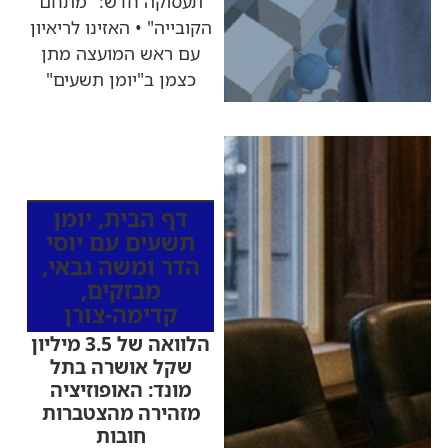
תעסוקה חדש: "מתחם
הקובייה" • האזינו לריאיון
עם ראש המועצה מתן
כצמן ב"יומן תשעים"
כותרות החדשות
מהרדיו
דף הבית
,
יומן
תשעים עם יוסי
הדר ומשה גבאי
,
מבזקים
,
קדימה-צורן
הלוואה של 3.5 מיליון
שקל אושרה בתל
מונד: האופוזיציה
מזהירה מהצטברות
חובות