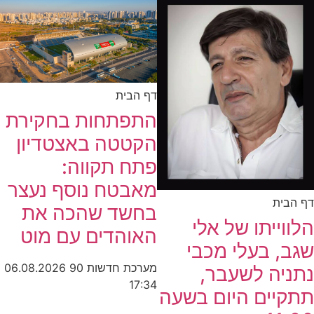
דף הבית
התפתחות בחקירת
הקטטה באצטדיון
פתח תקווה:
מאבטח נוסף נעצר
דף הבית
בחשד שהכה את
הלווייתו של אלי
האוהדים עם מוט
שגב, בעלי מכבי
מערכת חדשות 90
06.08.2026
נתניה לשעבר,
17:34
תתקיים היום בשעה