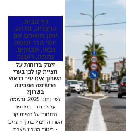
כותרות החדשות
מהרדיו
דף הבית
,
הרצליה
,
חדרה
,
יומן תשעים עם
יוסי הדר ומשה
גבאי
,
מבזקים
,
נתניה
,
רעננה
זינוק בדוחות על
חציית קו לבן בערי
השרון: איזו עיר בראש
הרשימה המביכה
בשרון?
לפי נתוני 2025, נרשמה
עלייה חדה במספר
הדוחות על חציית קו
הפרדה רצוף בתוך הערים
• באזור השרון ניצבת