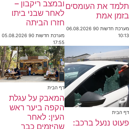
ובמצב ריקבון –
תלמד את העומסים
לאחר שבני ביתו
בזמן אמת
חזרו הביתה
מערכת חדשות 90
06.08.2026
מערכת חדשות 90
05.08.2026
10:13
17:55
דף הבית
המאבק על עגלת
הקפה ביער ראש
דף הבית
העין: לאחר
פעוט ננעל ברכב:
שהיזמים כבר