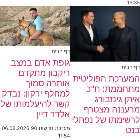
16:35
דף הבית
גופת אדם במצב
דף הבית
ריקבון מתקדם
המערכת הפוליטית
אותרה סמוך
מתחממת: ח"כ
למחלף ירקון: נבדק
איתן גינזבורג
קשר להיעלמותו של
מרעננה מצטרף
אלדר דיין
לרשימתו של נפתלי
בנט
מערכת חדשות 90
06.08.2026
11:54