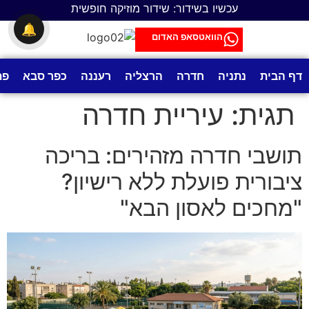
לתוכן
עכשיו בשידור: שידור מוזיקה חופשית
🔔
הוואטסאפ האדום
דף הבית
נתניה
חדרה
הרצליה
רעננה
כפר סבא
פת
תגית:
עיריית חדרה
תושבי חדרה מזהירים: בריכה
ציבורית פועלת ללא רישיון?
"מחכים לאסון הבא"