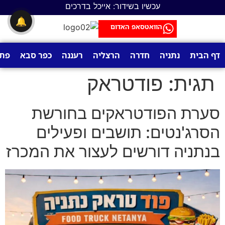
לתוכן
עכשיו בשידור: אייכל בדרכים
🔔
הוואטסאפ האדום
דף הבית
נתניה
חדרה
הרצליה
רעננה
כפר סבא
פתח
תגית:
פודטראק
סערת הפודטראקים בחורשת
הסרג'נטים: תושבים ופעילים
בנתניה דורשים לעצור את המכרז