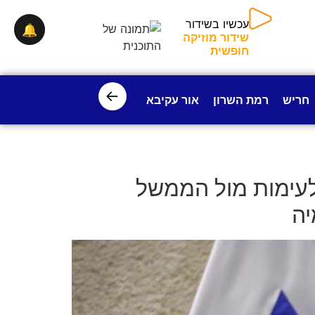
🔔
עכשיו בשידור
שידור מוזיקה חופשית
←
חריש
רמת השרון
אור עקיבא
פרדס חנה
ישובי עמק חפ
 לעימות מול הממשל