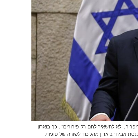
ריה, ולא להשאיר להם רק פירורים" , כך בוארון
ובקריית שמונה. בריאיון ארוך וטעון עם יוסי הדר ברדיו 90 התייחס חבר הכנסת אביחי בוארון מהליכוד לשורה של סוגיות