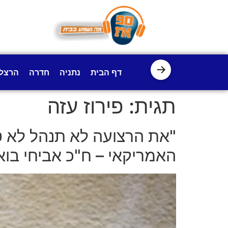
לתוכן
→
דף הבית
נתניה
חדרה
הרצל
תגית:
פירוז עזה
"את הרצועה לא תנהל לא טו
האמריקאי – ח"כ אביחי בוארון ברדיו 90 גם ע