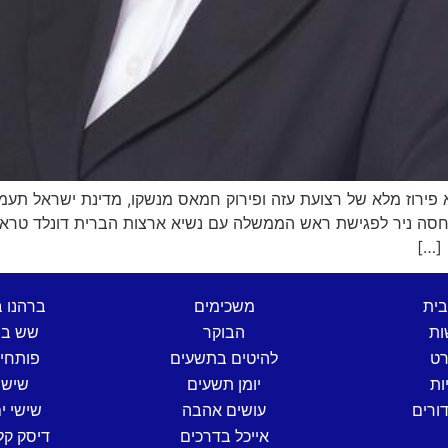
 פירוז מלא של רצועת עזה ופירוק חמאס מנשקו, מדינת ישראל תעמ
צבאית ברצועה. בריאיון מקיף לרדיו 90 התייחסה ניר לפגישת ראש הממשלה עם נשיא ארצות הברי
[…]
בית
משכימים
ברהנו 
ות
הבוקר
שש בת
רט
להיטים בתשעים
פותחי
ות
יומן תשעים
שישי
ורים
עושים אהבה
שישי ים
אייכל בדרכים
דיסק קל