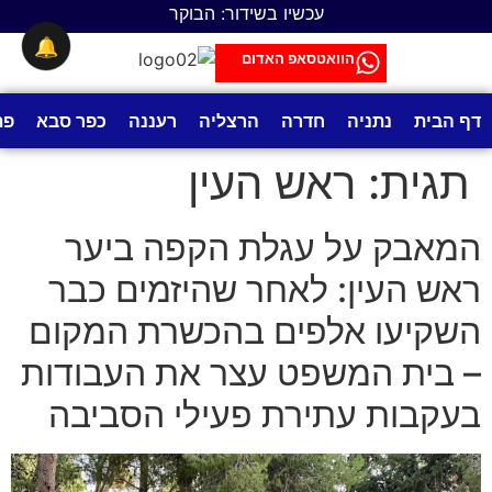
לתוכן
עכשיו בשידור: הבוקר
🔔
הוואטסאפ האדום
דף הבית
נתניה
חדרה
הרצליה
רעננה
כפר סבא
פת
תגית:
ראש העין
המאבק על עגלת הקפה ביער
ראש העין: לאחר שהיזמים כבר
השקיעו אלפים בהכשרת המקום
– בית המשפט עצר את העבודות
בעקבות עתירת פעילי הסביבה