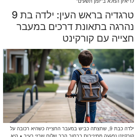
לריאיון המלא ב"יומן תשעים"
טרגדיה בראש העין: ילדה בת 9
נהרגה בתאונת דרכים במעבר
חצייה עם קורקינט
ילדה כבת 9, שחצתה כביש במעבר החצייה כשהיא רכובה על
קורקינט נפגעה ממיניבוס ברחוב הרב שלום שבזי בעיר • היא