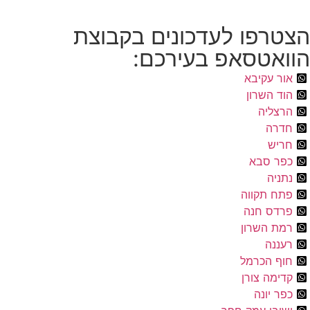
הצטרפו לעדכונים בקבוצת
הוואטסאפ בעירכם:
אור עקיבא
הוד השרון
הרצליה
חדרה
חריש
כפר סבא
נתניה
פתח תקווה
פרדס חנה
רמת השרון
רעננה
חוף הכרמל
קדימה צורן
כפר יונה