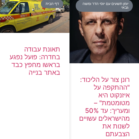
יומן תשעים עם יוסי הדר ומשה
דף הבית
גבאי
תאונת עבודה
בחדרה: פועל נפגע
בראשו מחפץ כבד
באתר בנייה
רונן צור על הליכוד:
"ההתקפה על
איזנקוט היא
מטומטמת" –
ומעריך: עד 50%
מהישראלים עשויים
לשנות את
הצבעתם