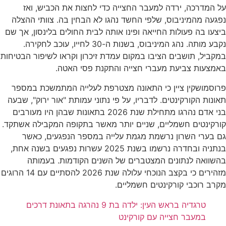
על המדרכה, ירדה למעבר החצייה כדי לחצות את הכביש, ואז
נפגעה מהמיניבוס, שלפי החשד נהגו לא הבחין בה. צוותי ההצלה
ביצעו בה פעולות החייאה ופינו אותה לבית החולים בלינסון, אך שם
נקבע מותה. נהג המיניבוס, בשנות ה-30 לחייו, עוכב לחקירה.
במקביל, תושבים הציבו במקום עמדת זיכרון וקראו לשיפור הבטיחות
באמצעות צביעת מעברי חצייה והתקנת פסי האטה.
פרוסמושקין ציין כי התאונה מצטרפת לעלייה המתמשכת במספר
תאונות הקורקינטים. לדבריו, על פי נתוני עמותת "אור ירוק", שבעה
בני אדם נהרגו מתחילת שנת 2026 בתאונות שבהן היו מעורבים
קורקינטים חשמליים, שניים יותר מאשר בתקופה המקבילה אשתקד.
גם בערי השרון נרשמת מגמת עלייה במספר הנפגעים, כאשר
בנתניה ובחדרה נרשמו בשנת 2025 עשרות נפגעים בשנה אחת,
בהשוואה לנתונים המצטברים של השנים הקודמות. בעמותה
מזהירים כי בקצב הנוכחי עלולה שנת 2026 להסתיים עם 14 הרוגים
מקרב רוכבי קורקינטים חשמליים.
טרגדיה בראש העין: ילדה בת 9 נהרגה בתאונת דרכים
במעבר חצייה עם קורקינט