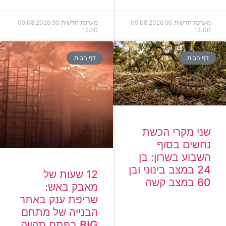
מערכת חדשות 90
09.08.2026
מערכת חדשות 90
09.08.2026
12:20
14:00
דף הבית
דף הבית
שני מקרי הכשת
נחשים בסוף
השבוע בשרון: בן
24 במצב בינוני ובן
12 שעות של
60 במצב קשה
מאבק באש:
שריפת ענק באתר
הבנייה של מתחם
BIG בפתח תקווה