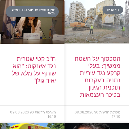
דף הבית
יומן תשעים עם יוסי הדר ומשה
גבאי
הסכסוך על השטח
ח"כ קטי שטרית
ממשיך: בעלי
נגד איזנקוט: "הוא
קרקע נגד עיריית
שותף על מלא של
נתניה בעקבות
יאיר גולן"
תוכנית הגינון
בכיכר העצמאות
מערכת חדשות 90
09.08.2026
מערכת חדשות 90
09.08.2026
16:19
17:10