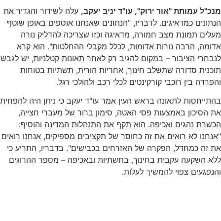
מנכ"ל עמותת "אור ירוק", עו"ד יניב יעקב,
עלה לשידור והגדיר את
הנתונים כמדאיגים. לדבריו, "הנתונים שאנחנו אוספים באופן שוטף
מעלים תמונת מצב חמורה, מדאיגה וכזו שצריכה להדליק נורה
אדומה, הרבה נורות אדומות, לכלל מקבלי ההחלטות". הוא קרא
לנבחרי הציבור – במקום להגיב רק לאחר תאונות קטלניות, יש לגבש
תוכנית סדורה שתשלב חינוך, אחריות הורית, תשתיות בטוחות
והפרדה בין רוכבי קורקינטים לכלי רכב ולהולכי רגל.
בהתייחסות לתאונה בראש העין אמר עו"ד יעקב כי ניתן היה להפחית
את הסיכון באמצעות פסי האטה, סימון ברור של מעברי חצייה,
הכשרת נהגים ואכיפה. הוא תקף את התנהלות המדינה והוסיף:
"אנחנו לא רואים את זה כחוסר של תקציבים מספיקים, אנחנו רואים
את זה כמחדל, הפקרה של האזרחים בכבישים". בדבריו, התריע כי
ללא השקעה עקבית בחינוך, בתשתיות ובאכיפה – מספר ההרוגים
והנפגעים צפוי להמשיך לעלות.