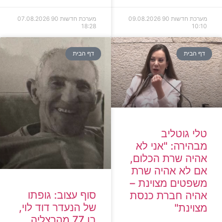
מערכת חדשות 90
09.08.2026
מערכת חדשות 90
07.08.2026
18:28
10:10
דף הבית
דף הבית
טלי גוטליב
מבהירה: "אני לא
אהיה שרת הכלום,
אם לא אהיה שרת
משפטים מצוינת –
סוף עצוב: גופתו
אהיה חברת כנסת
של הנעדר דוד לוי,
מצוינת"
בן 77 מהרצליה,