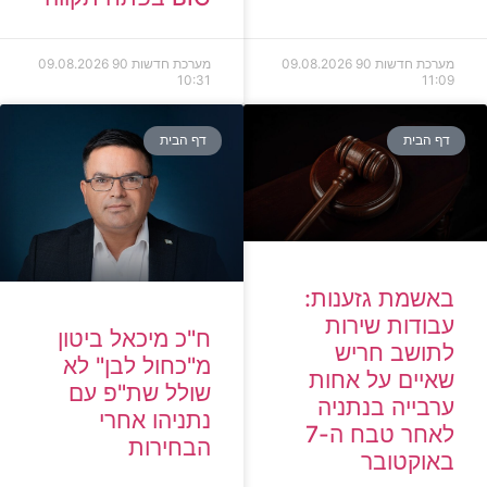
מערכת חדשות 90
09.08.2026
מערכת חדשות 90
09.08.2026
10:31
11:09
דף הבית
דף הבית
באשמת גזענות:
עבודות שירות
ח"כ מיכאל ביטון
לתושב חריש
מ"כחול לבן" לא
שאיים על אחות
שולל שת"פ עם
ערבייה בנתניה
נתניהו אחרי
לאחר טבח ה-7
הבחירות
באוקטובר