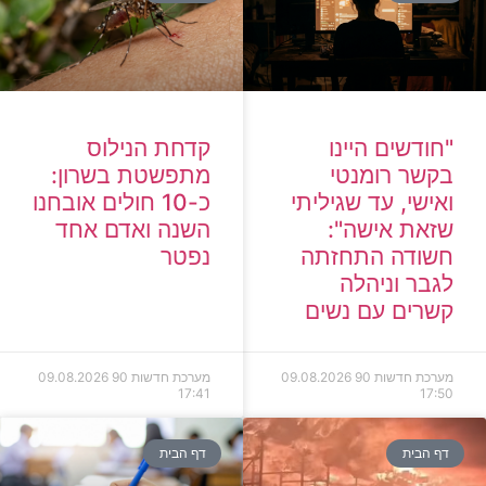
קדחת הנילוס
"חודשים היינו
מתפשטת בשרון:
בקשר רומנטי
כ-10 חולים אובחנו
ואישי, עד שגיליתי
השנה ואדם אחד
שזאת אישה":
נפטר
חשודה התחזתה
לגבר וניהלה
קשרים עם נשים
מערכת חדשות 90
09.08.2026
מערכת חדשות 90
09.08.2026
17:41
17:50
דף הבית
דף הבית