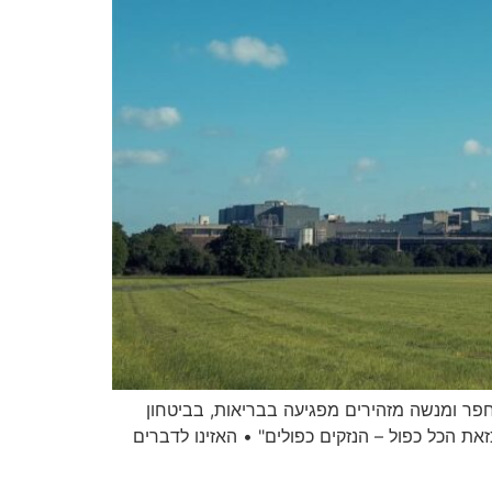
ורות יצחק" מ-850 ל-1,700 מגה-וואט • במועצות עמק חפר ומנשה מזהירים מפגיעה בבריאות, בביטחון
 הכל כפול – הנזקים כפולים" • האזינו לדברים