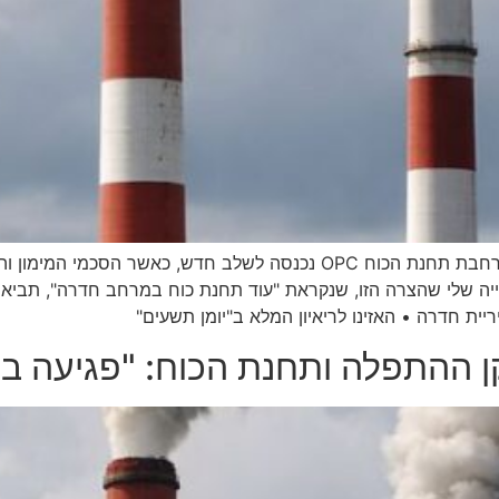
אחרי שנים של מאבקים מצד התושבים, התוכנית להרחבת תחנת הכוח OPC נכנס
פייה שלי שהצרה הזו, שנקראת "עוד תחנת כוח במרחב חדרה", תביא 
ת חדרה • האזינו לריאיון המלא ב"יומן תשעים"
 ההתפלה ותחנת הכוח: "פגיעה בת