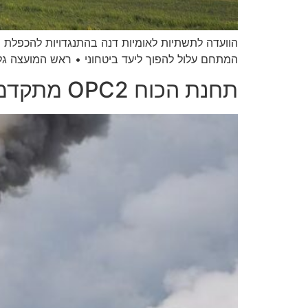
הוועדה לתשתיות לאומיות דנה בהתנגדויות להכפלת 
המתחם עלול להפוך ליעד ביטחוני • ראש המועצה גל
תחנת הכוח OPC2 מתקדמת: בחדרה מתקוממים – "המדינה כופה עלינו את הדבר הזה"