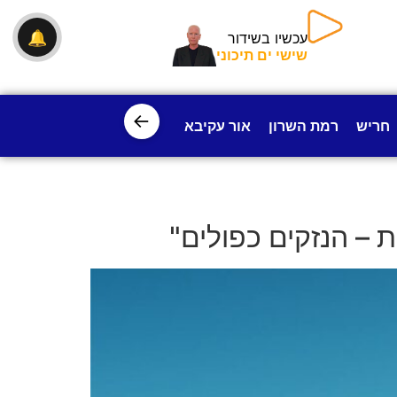
🔔
עכשיו בשידור
שישי ים תיכוני
←
חריש
רמת השרון
אור עקיבא
פרדס חנה
ישובי עמק חפ
– הנזקים כפולים"