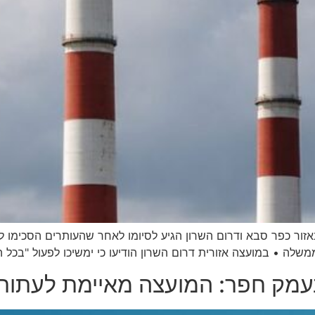
ק בהקמת תחנת הכוח ריינדיר (REINDEER) באזור כפר סבא ודרום השרון הגיע לסיומו לאח
ה • במועצה אזורית דרום השרון הודיעו כי ימשיכו לפעול "בכל 
מק חפר: המועצה מאיימת לעתור