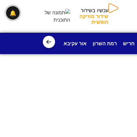
עכשיו בשידור
🔔
שידור מוזיקה
חופשית
←
חריש
רמת השרון
אור עקיבא
פרדס חנה
ישובי עמק חפ