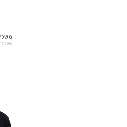
משכימ
מערכת חד