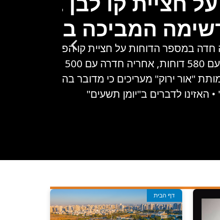
על חציית קו לבן בערי הש
שימה המביכה בשרון?
 נרשמה עלייה חדה במספר הדוחות על חציית קו הפרדה רצוף בת
 • בעמותת "אור ירוק" מעריכים כי מדובר בהגברת האכיפה 
• האזינו לדברים ב"יומן תשעים"
דף הבית