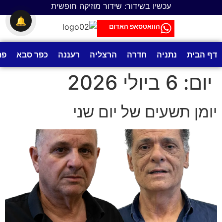
לתוכן
עכשיו בשידור: שידור מוזיקה חופשית
🔔
הוואטסאפ האדום
דף הבית
נתניה
חדרה
הרצליה
רעננה
כפר סבא
פת
יום:
6 ביולי 2026
יומן תשעים של יום שני