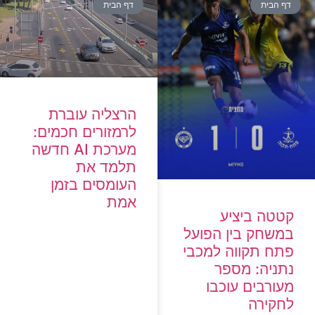
ף הבית
דף הבית
הרצליה עוברת
לרמזורים חכמים:
מערכת AI חדשה
תלמד את
העומסים בזמן
אמת
טטה ביציע
משחק בין הפועל
תח תקווה למכבי
תניה: מספר
ורבים עוכבו
חקירה