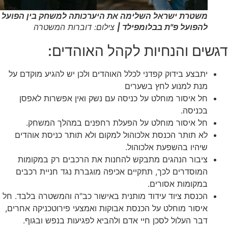
משטרת ישראל השלימה את היערכותה למשחק בין הפועל ת"א
להפועל פ"ת בבלומפילד |
צילום: דוברות המשטרה
ם והנחיות לקהל האוהדים:
יתבצע בידוק קפדני לכלל האוהדים ולכן יש להגיע מוקדם על
מנת למנוע לחץ בשערים
חל איסור מוחלט על כניסה עם נשק ואין אפשרות לאפסן
בכניסה.
חל איסור מוחלט על הפעלת רחפנים במהלך המשחק.
לא תותר הכנסת אלכוהול למקום ולא תותר כניסת אוהדים
שיהיו בהשפעת אלכוהול.
ציבור הנהגים מתבקש להחנות את הרכבים רק במקומות
המוסדרים לכך, תתקיים אכיפה מוגברת נגד חניית רכבים
במקומות אסורים.
הכנסת ציוד עידוד מותנית באישור כב"ה והמשטרה בלבד. חל
איסור מוחלט על הכנסת אבוקות ואמצעי פירוטכניקה אחרים,
דבר העלול לסכן חיי אדם ולהביא לפגיעות בנפש ובגוף.