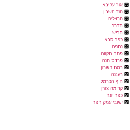
ר עקיבא
 השרון
צליה
רה
יש
ר סבא
יה
ח תקווה
דס חנה
ת השרון
ננה
ף הכרמל
מה צורן
 יונה
ובי עמק חפר