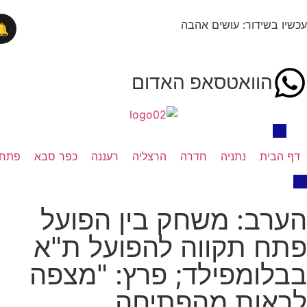
בשידור: עושים אהבה
🔔
הוואטסאפ האדום
בית
נתניה
חדרה
הרצליה
רעננה
כפר סבא
פתח תקווה
ב: משחק בין הפועל
 תקווה להפועל ת"א
ומפילד; פרץ: "מצפה
אות מהפתיחה