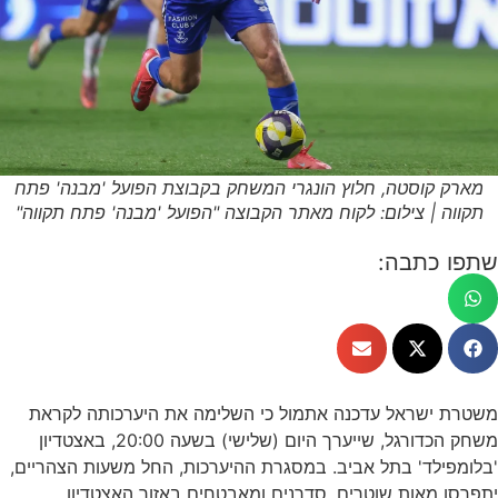
 קוסטה, חלוץ הונגרי המשחק בקבוצת הפועל 'מבנה' פתח
ה | צילום: לקוח מאתר הקבוצה "הפועל 'מבנה' פתח תקווה"
 כתבה:
 ישראל עדכנה אתמול כי השלימה את היערכותה לקראת
משחק הכדורגל, שייערך היום (שלישי) בשעה 20:00, באצטדיון
ילד' בתל אביב. במסגרת ההיערכות, החל משעות הצהריים,
 מאות שוטרים, סדרנים ומאבטחים באזור האצטדיון