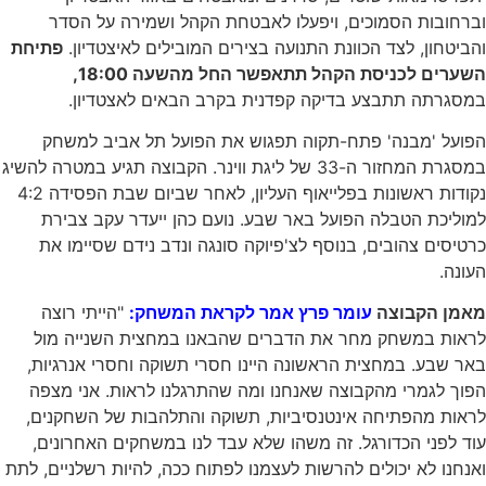
ות הסמוכים, ויפעלו לאבטחת הקהל ושמירה על הסדר
ון, לצד הכוונת התנועה בצירים המובילים לאיצטדיון.
פתיחת
 לכניסת הקהל תתאפשר החל מהשעה 18:00,
תה תתבצע בדיקה קפדנית בקרב הבאים לאצטדיון.
 'מבנה' פתח-תקוה תפגוש את הפועל תל אביב למשחק
במסגרת המחזור ה-33 של ליגת ווינר. הקבוצה תגיע במטרה להשיג
נקודות ראשונות בפלייאוף העליון, לאחר שביום שבת הפסידה 4:2
ת הטבלה הפועל באר שבע. נועם כהן ייעדר עקב צבירת
ם צהובים, בנוסף לצ'פיוקה סונגה ונדב נידם שסיימו את
הקבוצה
עומר פרץ אמר לקראת המשחק:
"הייתי רוצה
 במשחק מחר את הדברים שהבאנו במחצית השנייה מול
ע. במחצית הראשונה היינו חסרי תשוקה וחסרי אנרגיות,
גמרי מהקבוצה שאנחנו ומה שהתרגלנו לראות. אני מצפה
 מהפתיחה אינטנסיביות, תשוקה והתלהבות של השחקנים,
ני הכדורגל. זה משהו שלא עבד לנו במשחקים האחרונים,
 לא יכולים להרשות לעצמנו לפתוח ככה, להיות רשלניים, לתת