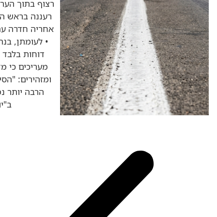
רצוף בתוך הערים • ב
דוחות בלבד • בעמו
מעריכים כי מדובר 
ומזהירים: "הסיכוי ל
הרבה יותר נמוך" •
ב"יומן ת