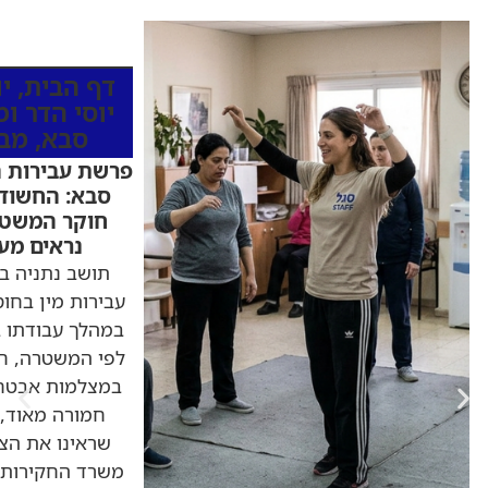
כותרות החדש
דף הבית
,
י
יוסי הדר ו
סבא
,
מבז
פרשת עבירות ה
סבא: החשוד 
חוקר המשטר
נראים מעש
עבירות מין בחוס
במהלך עבודתו ב
לפי המשטרה, ח
במצלמות אבטחה
חמורה מאוד, 
שראינו את הצ
משרד החקירות 