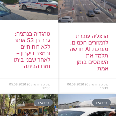
טרגדיה בנתניה:
הרצליה עוברת
גבר בן 53 אותר
לרמזורים חכמים:
ללא רוח חיים
מערכת AI חדשה
ובמצב ריקבון –
תלמד את
לאחר שבני ביתו
העומסים בזמן
חזרו הביתה
אמת
מערכת חדשות 90
06.08.2026
מערכת חדשות 90
05.08.2026
17:55
10:13
דף הבית
דף הבית