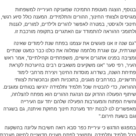
בנוסף, הוצגה מעטפת התמיכה שמעניקה העירייה למשפחות
מגויסים ולצוותי החינוך, ההורים והתלמידים. המענה כולל סיוע רגשי,
חינוכי ולוגיסטי, במטרה לאפשר להורים ולילדים, למורים, לגננות
ולתומכי ההוראה להתמודד עם האתגרים בתקופה מורכבת זו.
"גם שנה זו אנו פוגשים את עצמנו בפתח שנת לימודים שאינה
שגרתית, עם שגרת מלחמה שמלווה את כולנו כבר כמעט שנתיים
ומציבה בפנינו אתגרים אישיים, משפחתיים וקהילתיים", אמר ראש
העיר, רפי סער "אנו משקיעים משאבים רבים בהיערכות לקראת
פתיחת השנה, בשדרוג מוסדות החינוך ויצירת מרחבי לימוד
חדשניים, במרחבים מוגנים, בתוכניות חוסן ובהכשרות לצוותי
ההוראה, כדי להבטיח שכל תלמיד ותלמידה ירגישו בטוחים ומוגנים.
שיתוף הפעולה ההדוק עם הנהגת ההורים הוא מפתח להצלחה,
והשיח הפתוח והמעורבות הפעילה שלהם יחד עם העירייה
מאפשרים לנו לבנות יחד מערכת חינוך מחזקת ואיתנה, גם בשגרה
וגם בשעת חירום."
במפגש הודגש כי עיריית כפר סבא רואה חשיבות עליונה בהשקעה
בכל תלמיד ותלמידה, ותמשיך לפתח מענים חדשניים לחיזוק מערכת