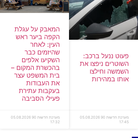
המאבק על עגלת
הקפה ביער ראש
העין: לאחר
שהיזמים כבר
פעוט ננעל ברכב:
השקיעו אלפים
השוטרים ניפצו את
בהכשרת המקום –
השמשה וחילצו
בית המשפט עצר
אותו במהירות
את העבודות
בעקבות עתירת
פעילי הסביבה
מערכת חדשות 90
05.08.2026
מערכת חדשות 90
05.08.2026
17:32
17:45