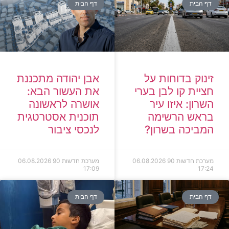
דף הבית
דף הבית
זינוק בדוחות על
אבן יהודה מתכננת
חציית קו לבן בערי
את העשור הבא:
השרון: איזו עיר
אושרה לראשונה
בראש הרשימה
תוכנית אסטרטגית
המביכה בשרון?
לנכסי ציבור
מערכת חדשות 90
06.08.2026
מערכת חדשות 90
06.08.2026
17:09
17:24
דף הבית
דף הבית