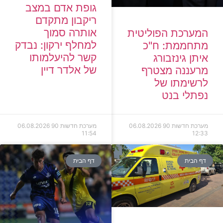
גופת אדם במצב
ריקבון מתקדם
אותרה סמוך
המערכת הפוליטית
למחלף ירקון: נבדק
מתחממת: ח"כ
קשר להיעלמותו
איתן גינזבורג
של אלדר דיין
מרעננה מצטרף
לרשימתו של
נפתלי בנט
מערכת חדשות 90
06.08.2026
מערכת חדשות 90
06.08.2026
11:54
12:33
דף הבית
דף הבית