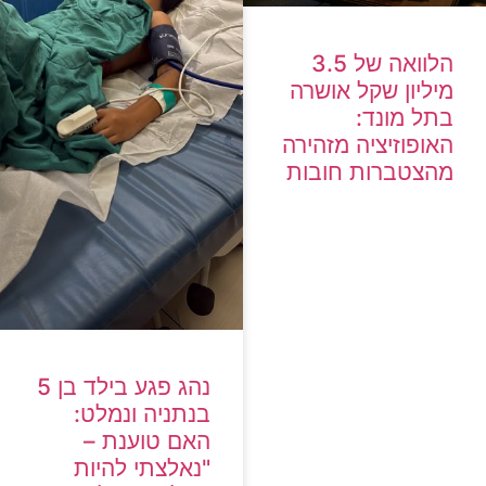
הלוואה של 3.5
מיליון שקל אושרה
בתל מונד:
האופוזיציה מזהירה
מהצטברות חובות
נהג פגע בילד בן 5
בנתניה ונמלט:
האם טוענת –
"נאלצתי להיות