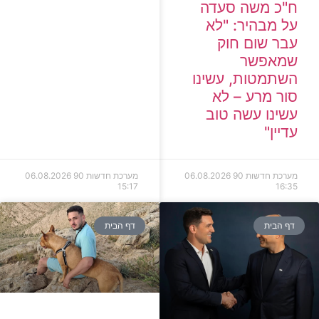
ח"כ משה סעדה
על מבהיר: "לא
עבר שום חוק
שמאפשר
השתמטות, עשינו
סור מרע – לא
עשינו עשה טוב
עדיין"
מערכת חדשות 90
06.08.2026
מערכת חדשות 90
06.08.2026
15:17
16:35
דף הבית
דף הבית