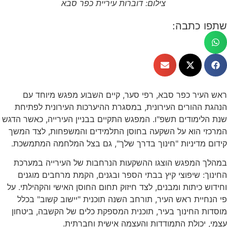
צילום: דוברות עיריית כפר סבא
שתפו כתבה:
ראש העיר כפר סבא, רפי סער, קיים השבוע מפגש מיוחד עם
הנהגת ההורים העירונית, במסגרת ההיערכות העירונית לפתיחת
שנת הלימודים תשפ"ו. המפגש התקיים בבניין העירייה, כאשר הדגש
המרכזי הוא על השקעה בחוסן התלמידים והמשפחות, לצד המשך
קידום מדיניות "חינוך בדרך שלך", גם בצל המלחמה המתמשכת.
במהלך המפגש הוצגו ההשקעות הנרחבות של העירייה במערכת
החינוך: שיפוצי קיץ בבתי הספר ובגנים, הקמת מרחבים מוגנים
וחידוש כיתות ומבנים, לצד חיזוק תחום החוסן האישי והקהילתי. על
פי הנחיית ראש העיר, תורחב השנה תוכנית "יישוב קשוב" בכלל
מוסדות החינוך בעיר, תוכנית המספקת כלים של הקשבה, ביטחון
עצמי, יכולת התמודדות והעצמה אישית וחברתית.