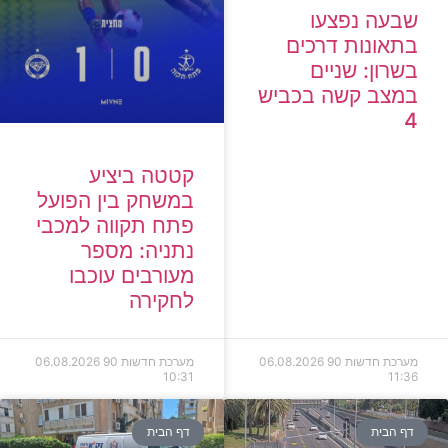
שבעה נפצעו
בתאונות דרכים
בשרון: שניים
במצב קשה בכביש
4
קטטה ביציע
במשחק בין הפועל
פתח תקווה למכבי
נתניה: מספר
מעורבים עוכבו
לחקירה
מערכת חדשות 90
06.08.2026
מערכת חדשות 90
06.08.2026
10:31
11:36
דף הבית
דף הבית