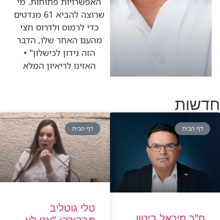
האפשרויות פתוחות. מי
שרוצה להביא 61 מנדטים
כדי לרמוס ולדרוס חצי
מהעם האחר שלו, הדבר
הזה נידון לכישלון" •
האזינו לריאיון המלא
חדשות
דף הבית
דף הבית
טלי גוטליב
ח"כ מיכאל ביטון