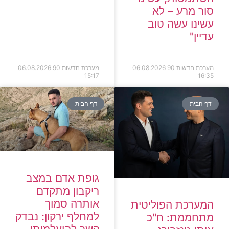
סור מרע – לא
עשינו עשה טוב
עדיין"
מערכת חדשות 90
06.08.2026
מערכת חדשות 90
06.08.2026
15:17
16:35
דף הבית
דף הבית
גופת אדם במצב
ריקבון מתקדם
אותרה סמוך
המערכת הפוליטית
למחלף ירקון: נבדק
מתחממת: ח"כ