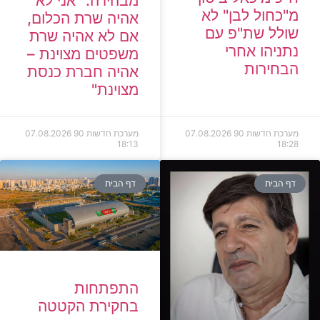
מבהירה: "אני לא
מ"כחול לבן" לא
אהיה שרת הכלום,
שולל שת"פ עם
אם לא אהיה שרת
נתניהו אחרי
משפטים מצוינת –
הבחירות
אהיה חברת כנסת
מצוינת"
מערכת חדשות 90
07.08.2026
מערכת חדשות 90
07.08.2026
18:13
18:28
דף הבית
דף הבית
התפתחות
בחקירת הקטטה