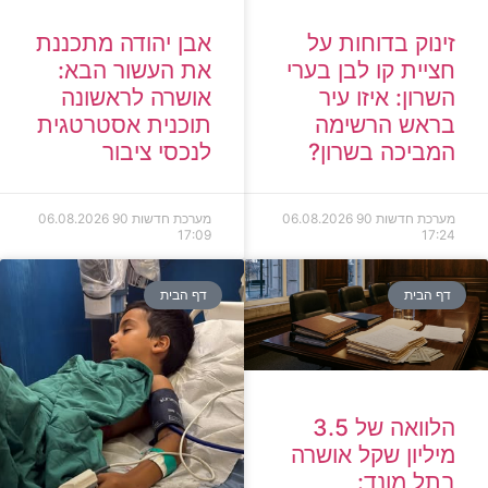
זינוק בדוחות על
אבן יהודה מתכננת
חציית קו לבן בערי
את העשור הבא:
השרון: איזו עיר
אושרה לראשונה
בראש הרשימה
תוכנית אסטרטגית
המביכה בשרון?
לנכסי ציבור
מערכת חדשות 90
06.08.2026
מערכת חדשות 90
06.08.2026
17:09
17:24
דף הבית
דף הבית
הלוואה של 3.5
מיליון שקל אושרה
בתל מונד: