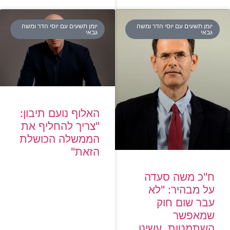
יומן תשעים עם יוסי הדר ומשה
יומן תשעים עם יוסי הדר ומשה
גבאי
גבאי
האלוף נועם תיבון:
"צריך להחליף את
הממשלה הכושלת
הזאת"
ח"כ משה סעדה
על מבהיר: "לא
עבר שום חוק
שמאפשר
השתמטות, עשינו