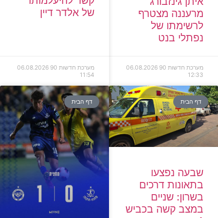
קשר להיעלמותו
איתן גינזבורג
של אלדר דיין
מרעננה מצטרף
לרשימתו של
נפתלי בנט
מערכת חדשות 90
06.08.2026
מערכת חדשות 90
06.08.2026
11:54
12:33
דף הבית
דף הבית
שבעה נפצעו
בתאונות דרכים
בשרון: שניים
במצב קשה בכביש