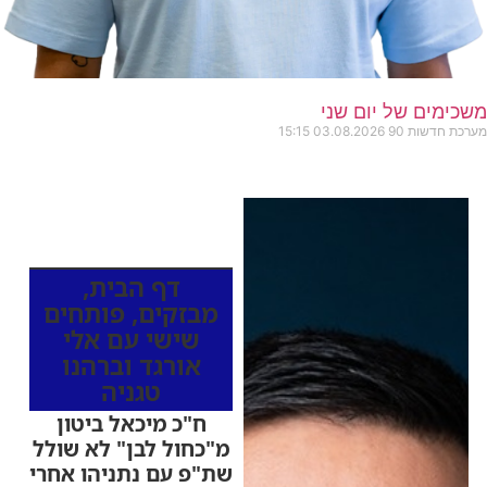
משכימים של יום שני
מערכת חדשות 90
03.08.2026
15:15
כותרות החדשות
מהרדיו
דף הבית
,
מבזקים
,
פותחים
שישי עם אלי
אורגד וברהנו
טגניה
ח"כ מיכאל ביטון
מ"כחול לבן" לא שולל
שת"פ עם נתניהו אחרי