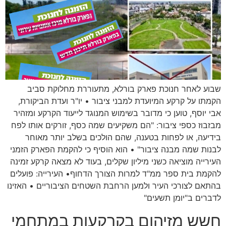
שבוע לאחר חנוכת פארק בורלא, מתעוררת מחלוקת סביב
הקמתו על קרקע המיועדת למבני ציבור • יו"ר ועדת הביקורת,
אבי יוסף, טוען כי מדובר בשימוש המנוגד לייעוד הקרקע ומזהיר
מבזבוז כספי ציבור: "הם משקיעים שמה כסף, זורקים אותו לפח
בידיעה, או לפחות בטענה, שהם הולכים בשלב יותר מאוחר
לבנות שמה מבנה ציבור" • הוא הוסיף כי להקמת הפארק הזמני
העירייה מוציאה כשני מיליון שקלים, בעוד לא מצאה קרקע זמינה
להקמת בית ספר ממ"ד למרות הצורך הדחוף• העירייה: פועלים
בהתאם לצורכי העיר ולמען הרחבת השטחים הציבוריים • האזינו
לדברים ב"יומן תשעים"
חשש מזיהום בקרקעות במתחמי