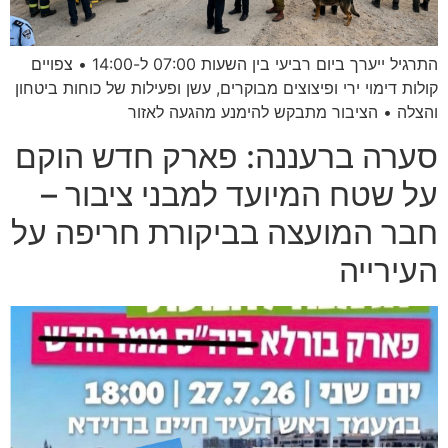
התרגיל ייערך ביום רביעי בין השעות 07:00 ל-14:00 • צפויים
קולות דימוי ירי ופיצוצים מבוקרים, עשן ופעילות של כוחות ביטחון
והצלה • הציבור מתבקש להימנע מהגעה לאזור
סערה ברעננה: פארק חדש הוקם
על שטח המיועד למבני ציבור –
חבר המועצה בביקורת חריפה על
העירייה