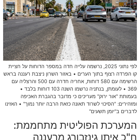
לפי נתוני 2025, נרשמה עלייה חדה במספר הדוחות על חציית
קו הפרדה רצוף בתוך הערים • באזור השרון ניצבת רעננה בראש
הרשימה עם 580 דוחות, אחריה חדרה עם 500 והרצליה עם
369 • לעומתן, בנתניה נרשמו השנה 103 דוחות בלבד •
בעמותת "אור ירוק" מעריכים כי מדובר בהגברת האכיפה
ומזהירים: "הסיכוי לשרוד תאונה כזאת הרבה יותר נמוך" • האזינו
לדברים ב"יומן תשעים"
המערכת הפוליטית מתחממת:
ח"כ איתן גינזבורג מרעננה