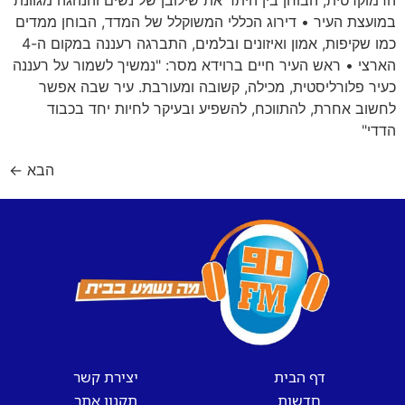
הדמוקרטית, הבוחן בין היתר את שילובן של נשים והנהגה מגוונת
במועצת העיר • דירוג הכללי המשוקלל של המדד, הבוחן ממדים
כמו שקיפות, אמון ואיזונים ובלמים, התברגה רעננה במקום ה-4
הארצי • ראש העיר חיים ברוידא מסר: "נמשיך לשמור על רעננה
כעיר פלורליסטית, מכילה, קשובה ומעורבת. עיר שבה אפשר
לחשוב אחרת, להתווכח, להשפיע ובעיקר לחיות יחד בכבוד
הדדי"
הבא
←
דף הבית
יצירת קשר
חדשות
תקנון אתר