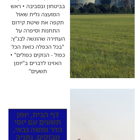
בביטחון ובסביבה • ראש
המועצה גלית שאול
תקפה את שיטת קידום
התחנות וסיפרה על
העתירה שהוגשה לבג"ץ:
"בכל הכפלה כזאת הכל
כפול - הנזקים כפולים" •
האזינו לדברים ב"יומן
תשעים"
כותרות החדשות
מהרדיו
דף הבית
,
יומן
תשעים עם יוסי
הדר ומשה גבאי
,
מבזקים
,
נתניה