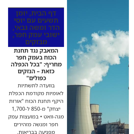
מהרדיו
דף הבית
,
יומן
תשעים עם יוסי
הדר ומשה גבאי
,
ישובי עמק חפר
,
מבזקים
המאבק נגד תחנת
הכוח בעמק חפר
מחריף: "בכל הכפלה
כזאת – הנזקים
כפולים"
בוועדה לתשתיות
לאומיות מקודמת הכפלת
היקף תחנת הכוח "אורות
יצחק" מ-850 ל-1,700
מגה-וואט • במועצות עמק
חפר ומנשה מזהירים
מפגיעה בבריאות,