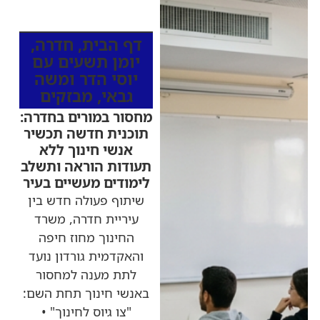
כותרות החדשות
מהרדיו
דף הבית
,
חדרה
,
יומן תשעים עם
יוסי הדר ומשה
גבאי
,
מבזקים
מחסור במורים בחדרה:
תוכנית חדשה תכשיר
אנשי חינוך ללא
תעודות הוראה ותשלב
לימודים מעשיים בעיר
שיתוף פעולה חדש בין
עיריית חדרה, משרד
החינוך מחוז חיפה
והאקדמית גורדון נועד
לתת מענה למחסור
באנשי חינוך תחת השם:
"צו גיוס לחינוך" •