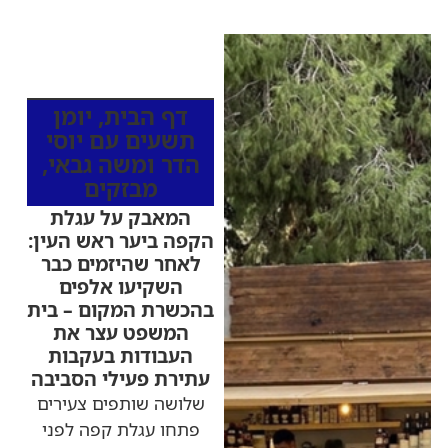
כותרות החדשות
מהרדיו
דף הבית
,
יומן
תשעים עם יוסי
הדר ומשה גבאי
,
מבזקים
המאבק על עגלת
הקפה ביער ראש העין:
לאחר שהיזמים כבר
השקיעו אלפים
בהכשרת המקום – בית
המשפט עצר את
העבודות בעקבות
עתירת פעילי הסביבה
שלושה שותפים צעירים
פתחו עגלת קפה לפני