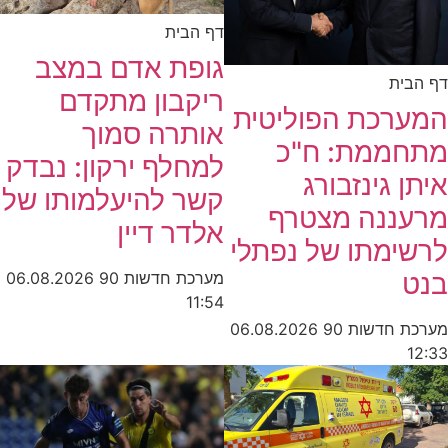
דף הבית
גופת אדם במצב
ית
ריקבון מתקדם
רכת הפוליטית
אותרה סמוך
ממת: ח"כ
למחלף ירקון: נבדק
 גינזבורג
קשר להיעלמותו של
ננה מצטרף
אלדר דיין
ימתו של נפתלי
מערכת חדשות 90
06.08.2026
11:54
חדשות 90
06.08.2026