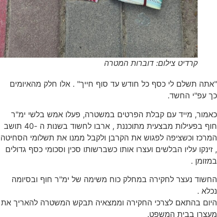
קרדיט צילום: דוברות המטרה
שלם לי כסף כל חודש עד סוף חייך" . אלו חלק מהאיומים
י החשד.
, מייד עם קבלת הפרטים במשטרה, פעלו אמש בלשי ימ"ר
חוף בפעילות מבצעית מתוכננת , ארבו לחשוד בשנות ה -40 תושב
וכשציפה לפגוש את הקרבן ולקבל ממנו את תשלומי הסחיטה
ו עליו הבלשים ועצרו אותו כשברשותו סכין וסכומי כסף גדולים
 .
 נעצר לחקירה במחלק כוח משימה של ימ"ר חוף ובסיומה
בהתאם לצרכי החקירה וממצאיה תבקש המשטרה להאריך את
 בבית המשפט.