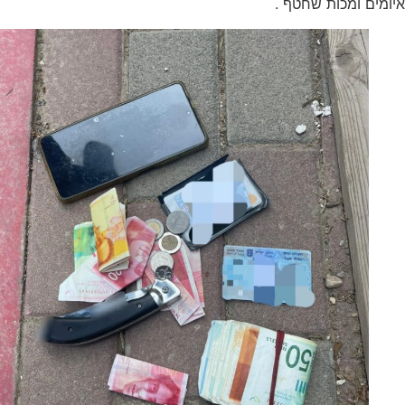
 ומכות שחטף .