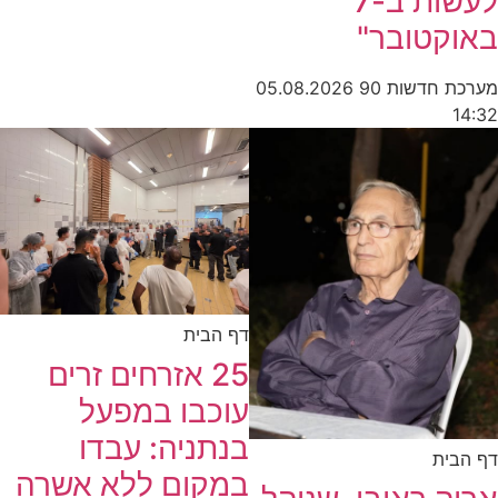
לעשות ב-7
קטובר"
חדשות 90
05.08.2026
דף הבית
25 אזרחים זרים
עוכבו במפעל
בנתניה: עבדו
ית
במקום ללא אשרה