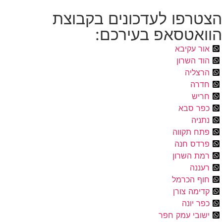
רפו לעדכונים בקבוצת
אטסאפ בעירכם:
ר עקיבא
 השרון
צליה
רה
יש
ר סבא
יה
ח תקווה
דס חנה
ת השרון
ננה
ף הכרמל
מה צורן
 יונה
ובי עמק חפר