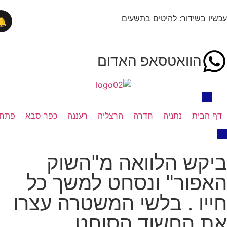
בשידור: להיטים בתשעים
🔔
הוואטסאפ האדום
בית
נתניה
חדרה
הרצליה
רעננה
כפר סבא
פתח תקווה
ש הלוואה מ"השוק
ור" ונסחט למשך כל
ו . בלשי המשטרה עצרו
 החשוד הסוחט.