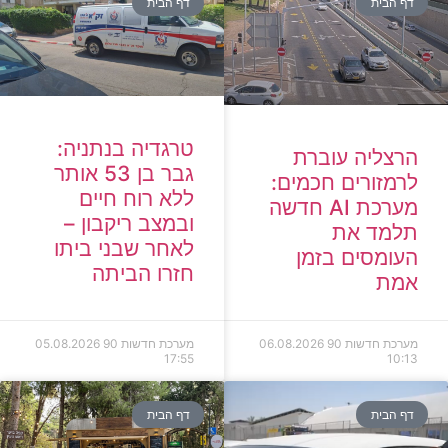
דף הבית
דף הבית
טרגדיה בנתניה:
הרצליה עוברת
גבר בן 53 אותר
לרמזורים חכמים:
ללא רוח חיים
מערכת AI חדשה
ובמצב ריקבון –
תלמד את
לאחר שבני ביתו
העומסים בזמן
חזרו הביתה
אמת
מערכת חדשות 90
06.08.2026
מערכת חדשות 90
05.08.2026
17:55
10:13
דף הבית
דף הבית