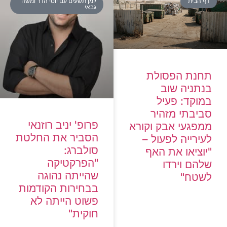
דף הבית
יומן תשעים עם יוסי הדר ומשה
גבאי
תחנת הפסולת
בנתניה שוב
במוקד: פעיל
סביבתי מזהיר
פרופ' יניב רוזנאי
ממפגעי אבק וקורא
הסביר את החלטת
לעירייה לפעול –
סולברג:
"יוציאו את האף
"הפרקטיקה
שלהם וירדו
שהייתה נהוגה
לשטח"
בבחירות הקודמות
פשוט הייתה לא
חוקית"