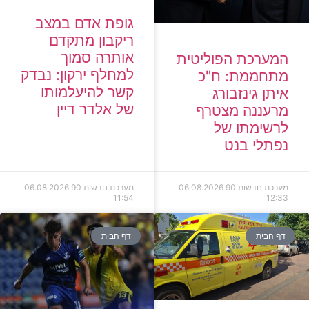
גופת אדם במצב
ריקבון מתקדם
אותרה סמוך
המערכת הפוליטית
למחלף ירקון: נבדק
מתחממת: ח"כ
קשר להיעלמותו
איתן גינזבורג
של אלדר דיין
מרעננה מצטרף
לרשימתו של
נפתלי בנט
מערכת חדשות 90
06.08.2026
מערכת חדשות 90
06.08.2026
11:54
12:33
דף הבית
דף הבית