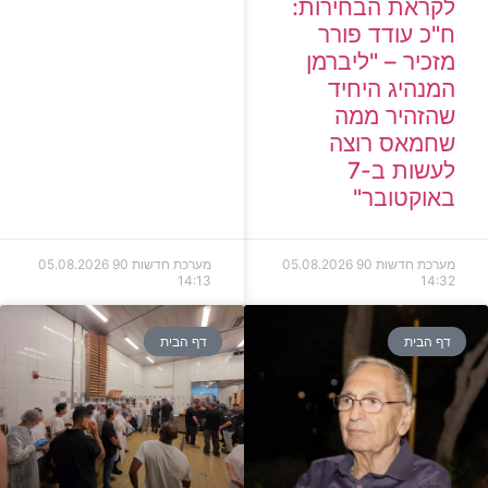
לקראת הבחירות:
ח"כ עודד פורר
מזכיר – "ליברמן
המנהיג היחיד
שהזהיר ממה
שחמאס רוצה
לעשות ב-7
באוקטובר"
מערכת חדשות 90
05.08.2026
מערכת חדשות 90
05.08.2026
14:13
14:32
דף הבית
דף הבית