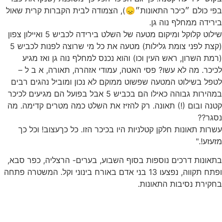
בפי כולם ״כיכר התאונות״😞), הצמודה לבית הקברות קרית שאול
בירידה ממחלף נוה גן.
שילוט קלוקל ומיקום מטעה של השלט בירידה לכביש 5 ואיילון צפון
(קצת לפני צומת גלילות) מטעה את כל מי שרוצה לפנות לכביש 5
(רמת השרון, ראש העין וכו) והוא נכנס למחלף נוה גן ואז מגיע
לכיכר. מה לא עשו? פסי האטה, עמודי אזהרה, תאורה, א ב ל –
לטפל בשילוט המטעה שפשוט ממוקם לא נכון ומוביל נהגים רבים
במהירות גבוהה כאילו הם בכביש 5 אבל בפועל הם מגיעים לכיכר
קטנה ובום (!) תאונה. רק להזיז את השלט כמה מטרים קדימה. מה
נסגר??
עשרות תאונות חלקן קטלניות היו בכיכר הזו. כל כךעצוב! וכל כך
מזעזע!."
בתאונות דרכים נוספות בסוף השבוע, בערים- הרצליה, כפר סבא,
ופתח תקווה, נפצעו 13 בני אדם באורח בינוני וקל. המשטרה פתחה
בחקירת נסיבות התאונות.