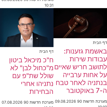
10:31
דף הבית
באשמת גזענות:
דף הבית
עבודות שירות
ח"כ מיכאל ביטון
לתושב חריש שאיים
מ"כחול לבן" לא
על אחות ערבייה
שולל שת"פ עם
בנתניה לאחר טבח
נתניהו אחרי
ה-7 באוקטובר
הבחירות
מערכת חדשות 90
09.08.2026
מערכת חדשות 90
07.08.2026
10:10