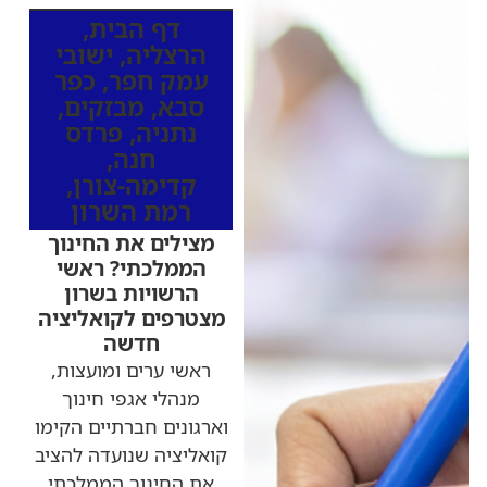
דף הבית
,
הרצליה
,
ישובי
עמק חפר
,
כפר
סבא
,
מבזקים
,
נתניה
,
פרדס
חנה
,
קדימה-צורן
,
רמת השרון
מצילים את החינוך
הממלכתי? ראשי
הרשויות בשרון
מצטרפים לקואליציה
חדשה
ראשי ערים ומועצות,
מנהלי אגפי חינוך
וארגונים חברתיים הקימו
קואליציה שנועדה להציב
את החינוך הממלכתי