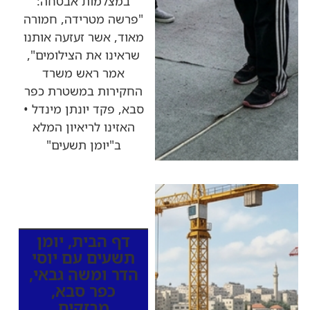
במצלמות אבטחה:
"פרשה מטרידה, חמורה
מאוד, אשר זעזעה אותנו
שראינו את הצילומים",
אמר ראש משרד
החקירות במשטרת כפר
סבא, פקד יונתן מינדל •
האזינו לריאיון המלא
ב"יומן תשעים"
כותרות החדשות
מהרדיו
דף הבית
,
יומן
תשעים עם יוסי
הדר ומשה גבאי
,
כפר סבא
,
מבזקים