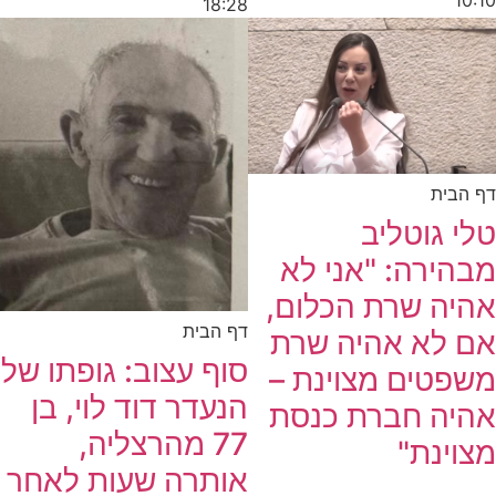
18:28
דף הבית
טלי גוטליב
מבהירה: "אני לא
אהיה שרת הכלום,
דף הבית
אם לא אהיה שרת
סוף עצוב: גופתו של
משפטים מצוינת –
הנעדר דוד לוי, בן
אהיה חברת כנסת
77 מהרצליה,
מצוינת"
אותרה שעות לאחר