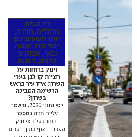
כותרות החדשות
מהרדיו
דף הבית
,
הרצליה
,
חדרה
,
יומן תשעים עם
יוסי הדר ומשה
גבאי
,
מבזקים
,
נתניה
,
רעננה
זינוק בדוחות על
חציית קו לבן בערי
השרון: איזו עיר בראש
הרשימה המביכה
בשרון?
לפי נתוני 2025, נרשמה
עלייה חדה במספר
הדוחות על חציית קו
הפרדה רצוף בתוך הערים
• באזור השרון ניצבת