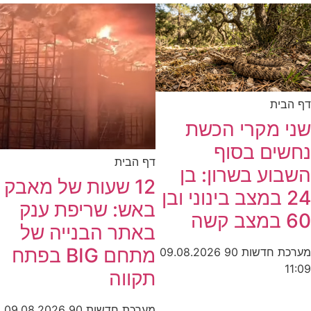
דף הבית
שני מקרי הכשת
נחשים בסוף
דף הבית
השבוע בשרון: בן
12 שעות של מאבק
24 במצב בינוני ובן
באש: שריפת ענק
60 במצב קשה
באתר הבנייה של
מתחם BIG בפתח
מערכת חדשות 90
09.08.2026
11:09
תקווה
מערכת חדשות 90
09.08.2026