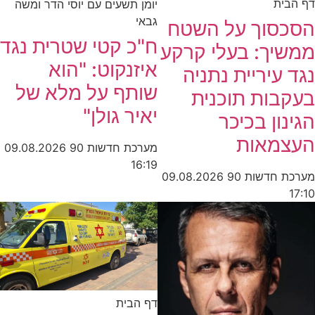
דף הבית
יומן תשעים עם יוסי הדר ומשה
גבאי
הסכסוך על השטח
ח"כ קטי שטרית נגד
ממשיך: בעלי קרקע
איזנקוט: "הוא
נגד עיריית נתניה
שותף על מלא של
בעקבות תוכנית
יאיר גולן"
הגינון בכיכר
העצמאות
מערכת חדשות 90
09.08.2026
16:19
מערכת חדשות 90
09.08.2026
17:10
דף הבית