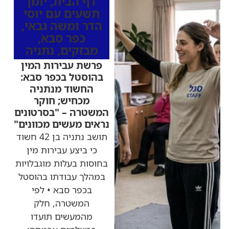
דף הבית
,
יומן
תשעים עם יוסי
הדר ומשה גבאי
,
כפר סבא
,
מבזקים
,
נתניה
פרשת עבירות המין
בהוסטל בכפר סבא:
החשוד מנתניה
מכחיש; חוקר
המשטרה – "בסרטונים
נראים מעשים מכוונים"
תושב נתניה בן 42 חשוד
כי ביצע עבירות מין
בחוסות בעלות מוגבלויות
במהלך עבודתו בהוסטל
בכפר סבא • לפי
המשטרה, חלק
מהמעשים תועדו