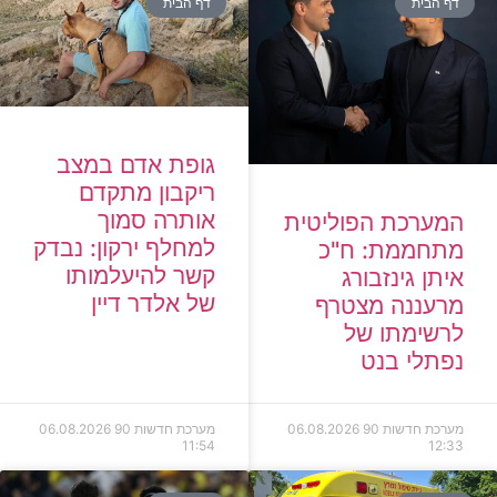
דף הבית
דף הבית
גופת אדם במצב
ריקבון מתקדם
אותרה סמוך
המערכת הפוליטית
למחלף ירקון: נבדק
מתחממת: ח"כ
קשר להיעלמותו
איתן גינזבורג
של אלדר דיין
מרעננה מצטרף
לרשימתו של
נפתלי בנט
מערכת חדשות 90
06.08.2026
מערכת חדשות 90
06.08.2026
11:54
12:33