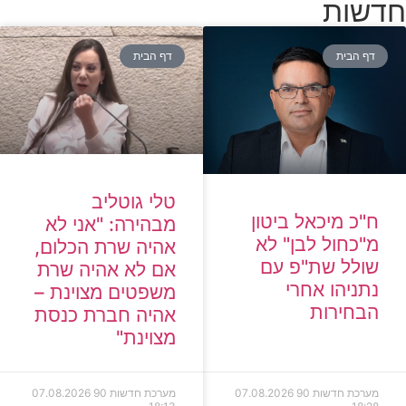
חדשות
דף הבית
דף הבית
טלי גוטליב
ח"כ מיכאל ביטון
מבהירה: "אני לא
מ"כחול לבן" לא
אהיה שרת הכלום,
שולל שת"פ עם
אם לא אהיה שרת
נתניהו אחרי
משפטים מצוינת –
הבחירות
אהיה חברת כנסת
מצוינת"
מערכת חדשות 90
07.08.2026
מערכת חדשות 90
07.08.2026