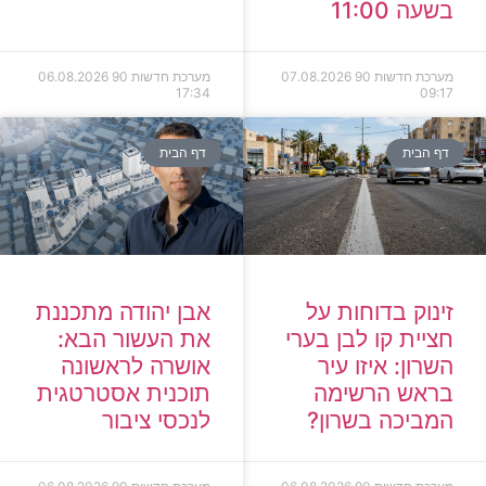
בשעה 11:00
מערכת חדשות 90
07.08.2026
מערכת חדשות 90
06.08.2026
17:34
09:17
דף הבית
דף הבית
זינוק בדוחות על
אבן יהודה מתכננת
חציית קו לבן בערי
את העשור הבא:
השרון: איזו עיר
אושרה לראשונה
בראש הרשימה
תוכנית אסטרטגית
המביכה בשרון?
לנכסי ציבור