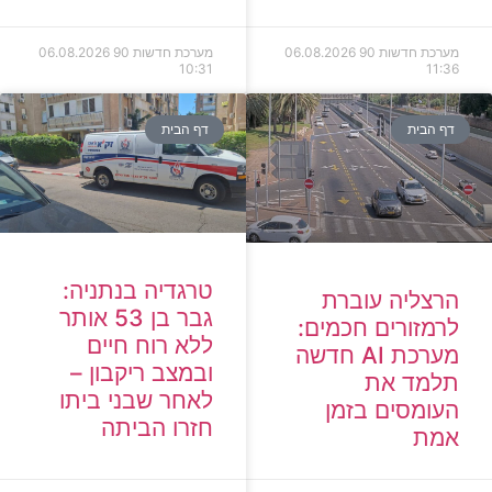
מערכת חדשות 90
06.08.2026
מערכת חדשות 90
06.08.2026
10:31
11:36
דף הבית
דף הבית
טרגדיה בנתניה:
הרצליה עוברת
גבר בן 53 אותר
לרמזורים חכמים:
ללא רוח חיים
מערכת AI חדשה
ובמצב ריקבון –
תלמד את
לאחר שבני ביתו
העומסים בזמן
חזרו הביתה
אמת