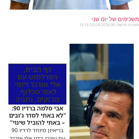
משכימים של יום שני
מערכת חדשות 90
03.08.2026
15:15
כותרות החדשות
מהרדיו
דף הבית
,
הפרלמנט עם
אלי אורגד ויוסי
לאור מכלוף
,
מבזקים
,
נתניה
אבי סלמה ברדיו 90:
"לא באתי לסדר ג'ובים
– באתי להוביל שינוי"
בריאיון מיוחד לרדיו 90
עם עורכי הדין אלי אורגד