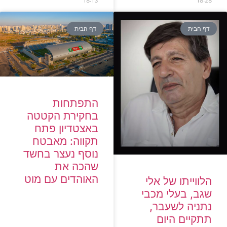
18:13
18:28
דף הבית
דף הבית
התפתחות
בחקירת הקטטה
באצטדיון פתח
תקווה: מאבטח
נוסף נעצר בחשד
שהכה את
האוהדים עם מוט
הלווייתו של אלי
שגב, בעלי מכבי
נתניה לשעבר,
תתקיים היום