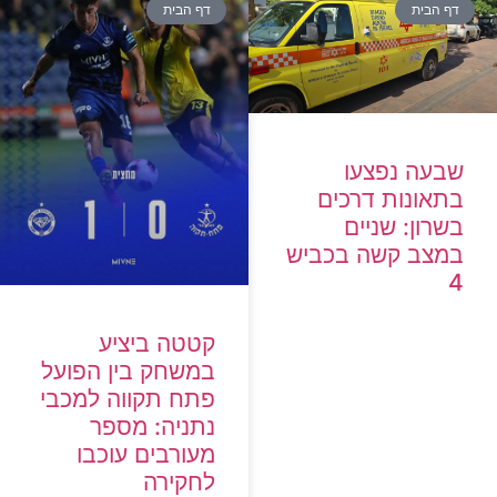
דף הבית
דף הבית
שבעה נפצעו
בתאונות דרכים
בשרון: שניים
במצב קשה בכביש
4
קטטה ביציע
במשחק בין הפועל
פתח תקווה למכבי
נתניה: מספר
מעורבים עוכבו
לחקירה