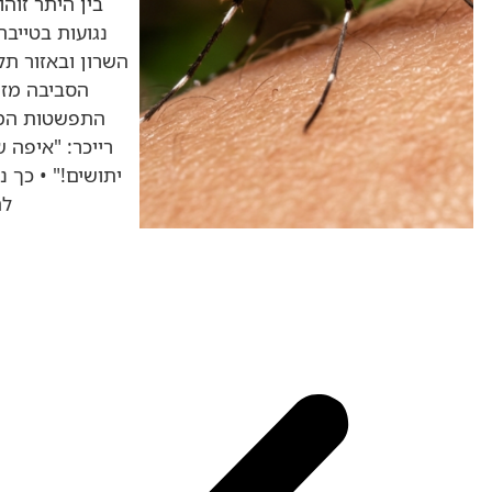
בין היתר זוה
נגועות בטייבה
השרון ובאזור ת
הסביבה מזה
התפשטות המח
רייכר: "איפה ש
יתושים!" • כך 
לה