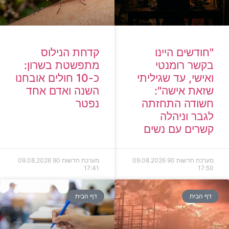
קדחת הנילוס
"חודשים היינו
מתפשטת בשרון:
בקשר רומנטי
כ-10 חולים אובחנו
ואישי, עד שגיליתי
השנה ואדם אחד
שזאת אישה":
נפטר
חשודה התחזתה
לגבר וניהלה
קשרים עם נשים
מערכת חדשות 90
09.08.2026
מערכת חדשות 90
09.08.2026
17:41
17:50
דף הבית
דף הבית