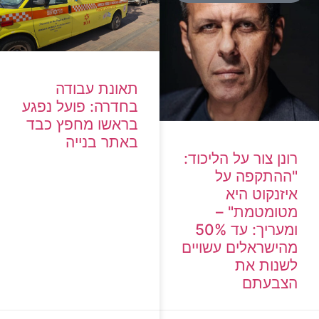
תאונת עבודה
בחדרה: פועל נפגע
בראשו מחפץ כבד
באתר בנייה
רונן צור על הליכוד:
"ההתקפה על
איזנקוט היא
מטומטמת" –
ומעריך: עד 50%
מהישראלים עשויים
לשנות את
הצבעתם