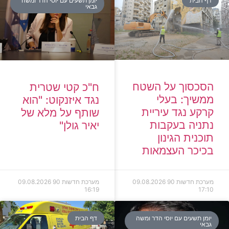
דף הבית
יומן תשעים עם יוסי הדר ומשה
גבאי
הסכסוך על השטח
ח"כ קטי שטרית
ממשיך: בעלי
נגד איזנקוט: "הוא
קרקע נגד עיריית
שותף על מלא של
נתניה בעקבות
יאיר גולן"
תוכנית הגינון
בכיכר העצמאות
מערכת חדשות 90
09.08.2026
מערכת חדשות 90
09.08.2026
16:19
17:10
יומן תשעים עם יוסי הדר ומשה
דף הבית
גבאי