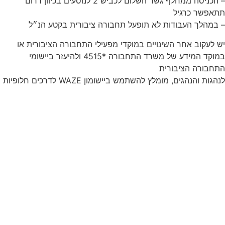
– הכניסה ממחלף גשר השלום לכביש 2 לנוסעים בכיוון דרום
תתאפשר כרגיל
– במהלך העבודות לא תופעל תחבורה ציבורית בקטע הנ״ל
יש לעקוב אחר השינויים במוקדי מפעילי התחבורה הציבורית או
במוקד המידע של משרד התחבורה *4515 ולהיעזר ביישומי
התחבורה הציבורית
לנהגות והנהגים, מומלץ להשתמש ביישומון WAZE לדרכים חלופיות