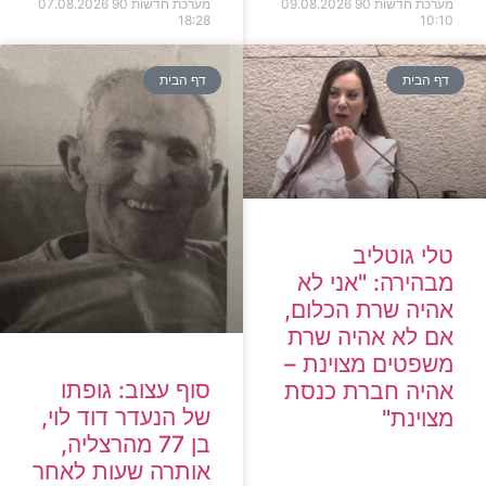
מערכת חדשות 90
09.08.2026
מערכת חדשות 90
07.08.2026
18:28
10:10
דף הבית
דף הבית
טלי גוטליב
מבהירה: "אני לא
אהיה שרת הכלום,
אם לא אהיה שרת
משפטים מצוינת –
סוף עצוב: גופתו
אהיה חברת כנסת
של הנעדר דוד לוי,
מצוינת"
בן 77 מהרצליה,
אותרה שעות לאחר