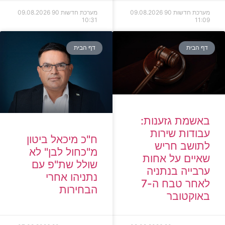
מערכת חדשות 90
09.08.2026
מערכת חדשות 90
09.08.2026
10:31
11:09
דף הבית
דף הבית
באשמת גזענות:
עבודות שירות
ח"כ מיכאל ביטון
לתושב חריש
מ"כחול לבן" לא
שאיים על אחות
שולל שת"פ עם
ערבייה בנתניה
נתניהו אחרי
לאחר טבח ה-7
הבחירות
באוקטובר