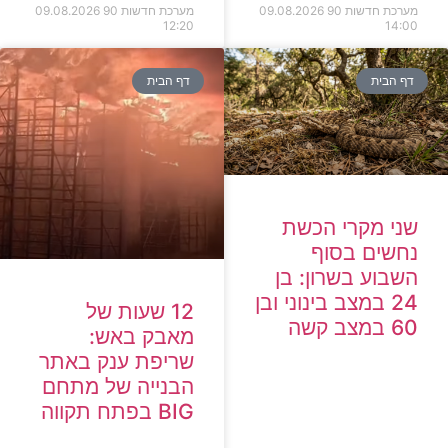
מערכת חדשות 90
09.08.2026
מערכת חדשות 90
09.08.2026
12:20
14:00
דף הבית
דף הבית
שני מקרי הכשת
נחשים בסוף
השבוע בשרון: בן
24 במצב בינוני ובן
12 שעות של
60 במצב קשה
מאבק באש:
שריפת ענק באתר
הבנייה של מתחם
BIG בפתח תקווה