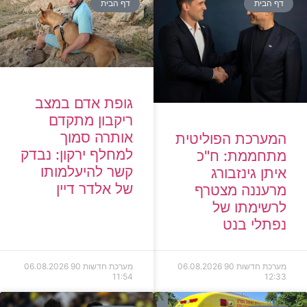
דף הבית
דף הבית
גופת אדם במצב
ריקבון מתקדם
אותרה סמוך
המערכת הפוליטית
למחלף ירקון: נבדק
מתחממת: ח"כ
קשר להיעלמותו
איתן גינזבורג
של אלדר דיין
מרעננה מצטרף
לרשימתו של
נפתלי בנט
מערכת חדשות 90
06.08.2026
מערכת חדשות 90
06.08.2026
11:54
12:33