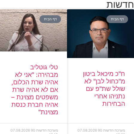
חדשות
דף הבית
דף הבית
טלי גוטליב
ח"כ מיכאל ביטון
מבהירה: "אני לא
מ"כחול לבן" לא
אהיה שרת הכלום,
שולל שת"פ עם
אם לא אהיה שרת
נתניהו אחרי
משפטים מצוינת –
הבחירות
אהיה חברת כנסת
מצוינת"
מערכת חדשות 90
07.08.2026
מערכת חדשות 90
07.08.2026