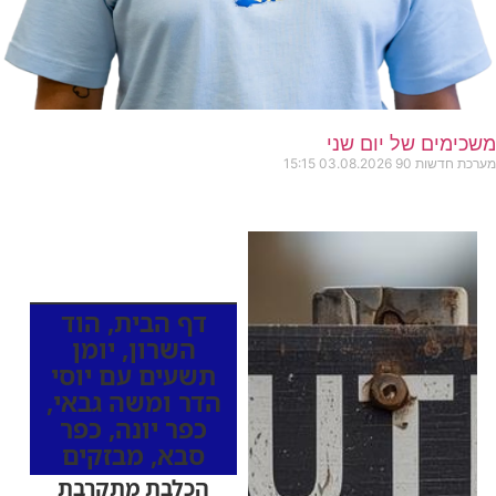
משכימים של יום שני
מערכת חדשות 90
03.08.2026
15:15
כותרות החדשות
מהרדיו
דף הבית
,
הוד
השרון
,
יומן
תשעים עם יוסי
הדר ומשה גבאי
,
כפר יונה
,
כפר
סבא
,
מבזקים
הכלבת מתקרבת