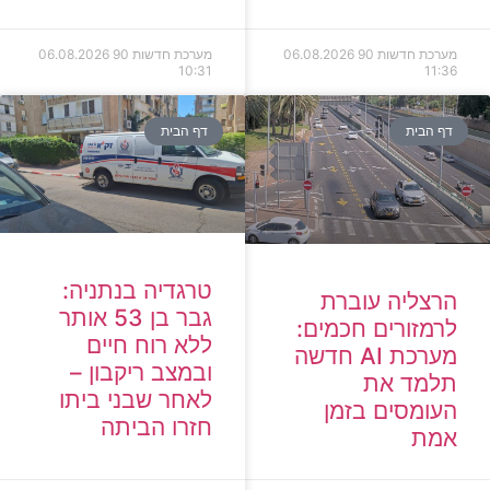
מערכת חדשות 90
06.08.2026
מערכת חדשות 90
06.08.2026
10:31
11:36
דף הבית
דף הבית
טרגדיה בנתניה:
הרצליה עוברת
גבר בן 53 אותר
לרמזורים חכמים:
ללא רוח חיים
מערכת AI חדשה
ובמצב ריקבון –
תלמד את
לאחר שבני ביתו
העומסים בזמן
חזרו הביתה
אמת