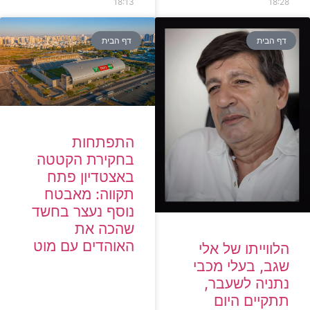
18:13
18:28
דף הבית
דף הבית
התפתחות
בחקירת הקטטה
באצטדיון פתח
תקווה: מאבטח
נוסף נעצר בחשד
שהכה את
האוהדים עם מוט
הלווייתו של אלי
שגב, בעלי מכבי
נתניה לשעבר,
תתקיים היום