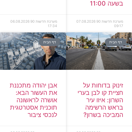
בשעה 11:00
מערכת חדשות 90
07.08.2026
מערכת חדשות 90
06.08.2026
17:34
09:17
דף הבית
דף הבית
זינוק בדוחות על
אבן יהודה מתכננת
חציית קו לבן בערי
את העשור הבא:
השרון: איזו עיר
אושרה לראשונה
בראש הרשימה
תוכנית אסטרטגית
המביכה בשרון?
לנכסי ציבור