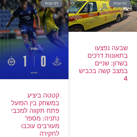
דף הבית
דף הבית
שבעה נפצעו
בתאונות דרכים
בשרון: שניים
במצב קשה בכביש
4
קטטה ביציע
במשחק בין הפועל
פתח תקווה למכבי
נתניה: מספר
מעורבים עוכבו
לחקירה